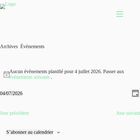
Passer
au
contenu
Archives
Évènements
Aucun évènements planifié pour 4 juillet 2026. Passer aux
évènements suivants
.
N
N
04/07/2026
J
a
a
S
o
v
v
é
u
i
i
l
r
Jour précédent
Jour suivant
g
g
e
a
a
c
t
t
t
i
i
i
S’abonner au calendrier
o
o
o