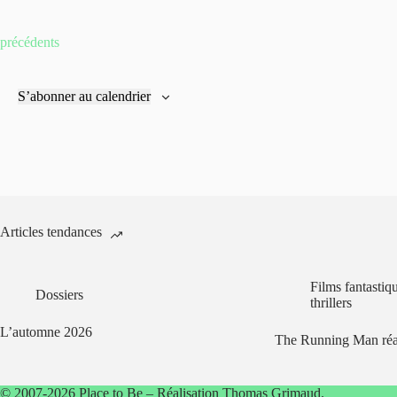
É
précédents
v
è
n
S’abonner au calendrier
e
m
e
n
t
s
Articles tendances
Films fantastiq
Dossiers
thrillers
L’automne 2026
The Running Man réa
© 2007-2026 Place to Be – Réalisation
Thomas Grimaud
.