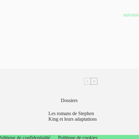
É
suivants
v
è
n
e
m
e
n
t
s
Dossiers
Les romans de Stephen
King et leurs adaptations
olitique de confidentialité
Politique de cookies