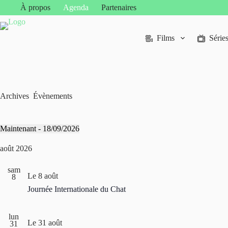
Passer
À propos
Agenda
Partenaires
au
contenu
Films
Série
Archives
Évènements
Maintenant
 - 
18/09/2026
S
é
août 2026
l
e
sam
c
Le 8 août
8
t
i
Journée Internationale du Chat
o
n
n
lun
Le 31 août
e
31