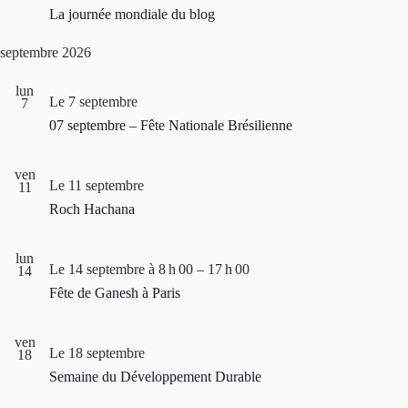
z
La journée mondiale du blog
u
n
septembre 2026
e
d
a
lun
t
Le 7 septembre
7
e
07 septembre – Fête Nationale Brésilienne
.
ven
Le 11 septembre
11
Roch Hachana
lun
Le 14 septembre à 8 h 00
–
17 h 00
14
Fête de Ganesh à Paris
ven
Le 18 septembre
18
Semaine du Développement Durable