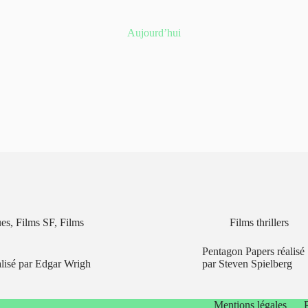
Aujourd’hui
ues
,
Films SF
,
Films
Films thrillers
Pentagon Papers réalisé
lisé par Edgar Wrigh
par Steven Spielberg
Mentions légales
P