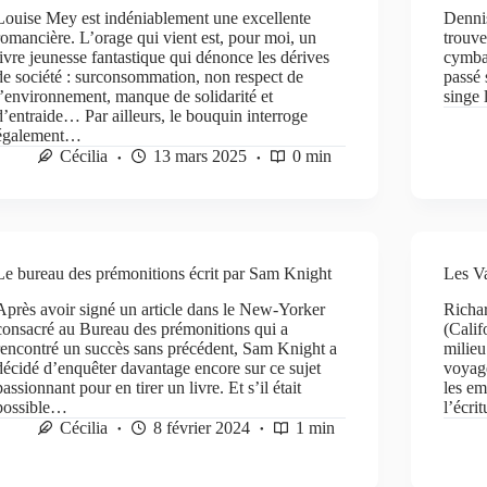
Louise Mey est indéniablement une excellente
Dennis
romancière. L’orage qui vient est, pour moi, un
trouve
livre jeunesse fantastique qui dénonce les dérives
cymbal
de société : surconsommation, non respect de
passé 
l’environnement, manque de solidarité et
singe 
d’entraide… Par ailleurs, le bouquin interroge
également…
Cécilia
13 mars 2025
0 min
Le bureau des prémonitions écrit par Sam Knight
Les V
Après avoir signé un article dans le New-Yorker
Richa
consacré au Bureau des prémonitions qui a
(Calif
rencontré un succès sans précédent, Sam Knight a
milieu
décidé d’enquêter davantage encore sur ce sujet
voyage
passionnant pour en tirer un livre. Et s’il était
les em
possible…
l’écri
Cécilia
8 février 2024
1 min