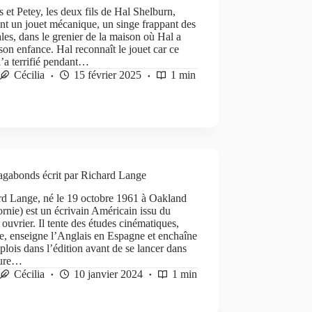
 et Petey, les deux fils de Hal Shelburn,
nt un jouet mécanique, un singe frappant des
es, dans le grenier de la maison où Hal a
son enfance. Hal reconnaît le jouet car ce
l’a terrifié pendant…
Cécilia
15 février 2025
1 min
agabonds écrit par Richard Lange
rd Lange, né le 19 octobre 1961 à Oakland
ornie) est un écrivain Américain issu du
 ouvrier. Il tente des études cinématiques,
, enseigne l’Anglais en Espagne et enchaîne
plois dans l’édition avant de se lancer dans
ture…
Cécilia
10 janvier 2024
1 min