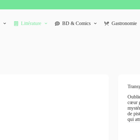
Littérature
BD & Comics
Gastronomie
Transy
Oublie
cœur g
mystér
de pis
qui a