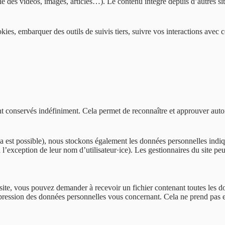
le des vidéos, images, articles…). Le contenu intégré depuis d’autres sit
ookies, embarquer des outils de suivis tiers, suivre vos interactions av
 conservés indéfiniment. Cela permet de reconnaître et approuver automa
 cela est possible), nous stockons également les données personnelles indiqu
’exception de leur nom d’utilisateur·ice). Les gestionnaires du site peu
ite, vous pouvez demander à recevoir un fichier contenant toutes les do
ssion des données personnelles vous concernant. Cela ne prend pas en 