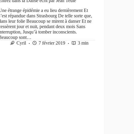
Entrez dans la Danse écrit par Jean Teulé
Une étrange épidémie a eu lieu dernièrement Et
s’est répandue dans Strasbourg De telle sorte que,
dans leur folie Beaucoup se mirent à danser Et ne
cessèrent jour et nuit, pendant deux mois Sans
interruption, Jusqu’à tomber inconscients.
Beaucoup sont…
Cyril
7 février 2019
3 min