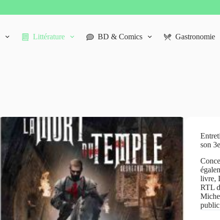
Littérature
BD & Comics
Gastronomie
Entret
son 3
Conce
égalem
livre,
RTL du
Michel
publi