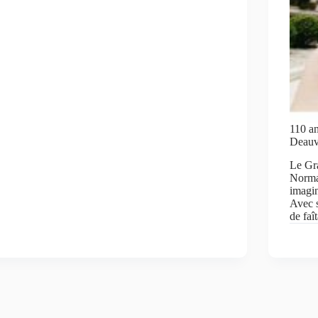
110 a
Deauvi
Le Gr
Norman
imagin
Avec s
de fa