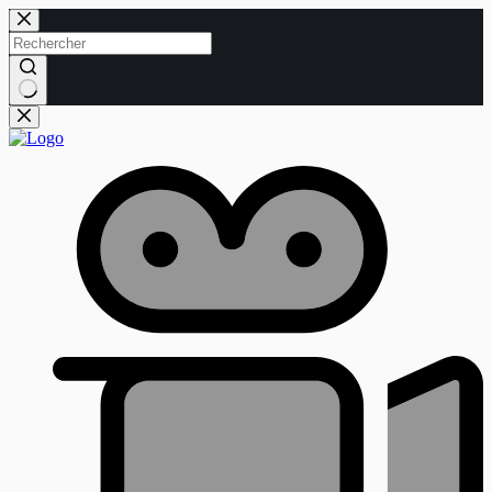
Passer
au
contenu
Aucun
résultat