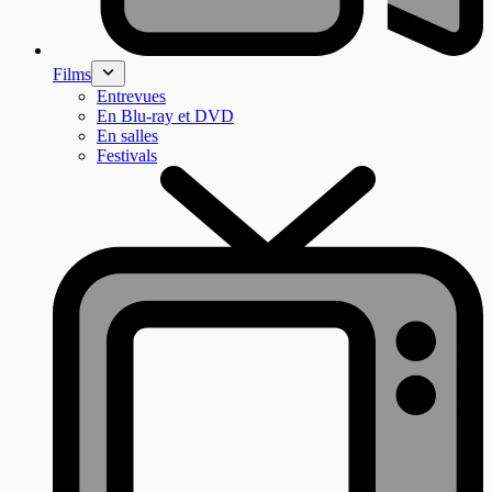
Films
Entrevues
En Blu-ray et DVD
En salles
Festivals