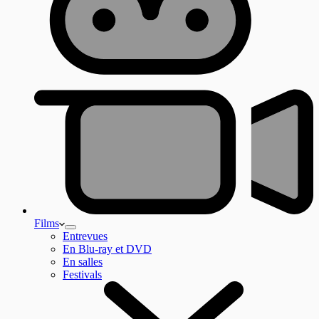
Films
Entrevues
En Blu-ray et DVD
En salles
Festivals