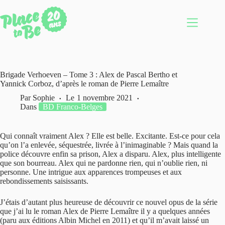
Passer
au
contenu
Brigade Verhoeven – Tome 3 : Alex de Pascal Bertho et
Yannick Corboz, d’après le roman de Pierre Lemaître
Par
Sophie
Le
1 novembre 2021
Dans
BD Franco-Belges
Qui connaît vraiment Alex ? Elle est belle. Excitante. Est-ce pour cela
qu’on l’a enlevée, séquestrée, livrée à l’inimaginable ? Mais quand la
police découvre enfin sa prison, Alex a disparu. Alex, plus intelligente
que son bourreau. Alex qui ne pardonne rien, qui n’oublie rien, ni
personne. Une intrigue aux apparences trompeuses et aux
rebondissements saisissants.
J’étais d’autant plus heureuse de découvrir ce nouvel opus de la série
que j’ai lu le roman Alex de Pierre Lemaître il y a quelques années
(paru aux éditions Albin Michel en 2011) et qu’il m’avait laissé un