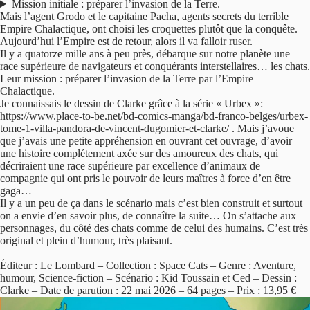
Mission initiale : préparer l’invasion de la Terre.
Mais l’agent Grodo et le capitaine Pacha, agents secrets du terrible
Empire Chalactique, ont choisi les croquettes plutôt que la conquête.
Aujourd’hui l’Empire est de retour, alors il va falloir ruser.
Il y a quatorze mille ans à peu près, débarque sur notre planète une
race supérieure de navigateurs et conquérants interstellaires… les chats.
Leur mission : préparer l’invasion de la Terre par l’Empire
Chalactique.
Je connaissais le dessin de Clarke grâce à la série « Urbex »:
https://www.place-to-be.net/bd-comics-manga/bd-franco-belges/urbex-
tome-1-villa-pandora-de-vincent-dugomier-et-clarke/ . Mais j’avoue
que j’avais une petite appréhension en ouvrant cet ouvrage, d’avoir
une histoire complétement axée sur des amoureux des chats, qui
décriraient une race supérieure par excellence d’animaux de
compagnie qui ont pris le pouvoir de leurs maîtres à force d’en être
gaga…
Il y a un peu de ça dans le scénario mais c’est bien construit et surtout
on a envie d’en savoir plus, de connaître la suite… On s’attache aux
personnages, du côté des chats comme de celui des humains. C’est très
original et plein d’humour, très plaisant.
Éditeur : Le Lombard – Collection : Space Cats – Genre : Aventure,
humour, Science-fiction – Scénario : Kid Toussain et Ced – Dessin :
Clarke – Date de parution : 22 mai 2026 – 64 pages – Prix : 13,95 €