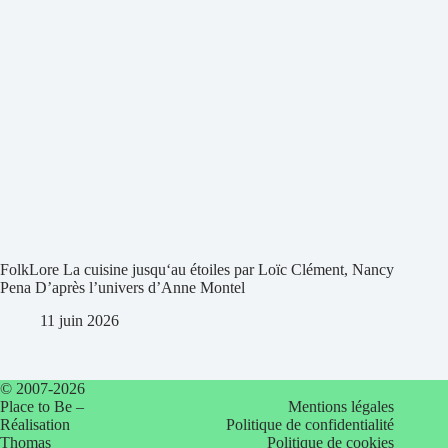
FolkLore La cuisine jusqu‘au étoiles par Loïc Clément, Nancy
Pena D’après l’univers d’Anne Montel
11 juin 2026
© 2007-2026
Place to Be –
Mentions légales
Réalisation
Politique de confidentialité
Thomas
Politique de cookies