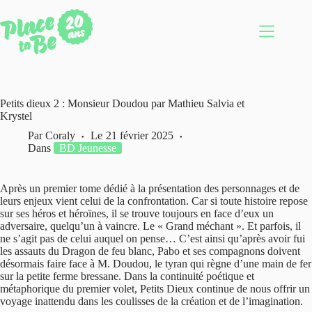
Passer
au
contenu
Petits dieux 2 : Monsieur Doudou par Mathieu Salvia et
Krystel
Par
Coraly
Le
21 février 2025
Dans
BD Jeunesse
Après un premier tome dédié à la présentation des personnages et de
leurs enjeux vient celui de la confrontation. Car si toute histoire repose
sur ses héros et héroïnes, il se trouve toujours en face d’eux un
adversaire, quelqu’un à vaincre. Le « Grand méchant ». Et parfois, il
ne s’agit pas de celui auquel on pense… C’est ainsi qu’après avoir fui
les assauts du Dragon de feu blanc, Pabo et ses compagnons doivent
désormais faire face à M. Doudou, le tyran qui règne d’une main de fer
sur la petite ferme bressane. Dans la continuité poétique et
métaphorique du premier volet, Petits Dieux continue de nous offrir un
voyage inattendu dans les coulisses de la création et de l’imagination.