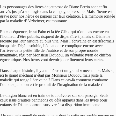
Les personnages des livres de jeunesse de Diane Perrin sont enfin
arrivés jusqu’à son logis dans la campagne bressane. Mais l’heure est
grave pour nos héros de papiers car leur créatrice, à la mémoire rongée
par la maladie d’Alzheimer, est mourante.
En conséquence, le rat Pabo et la fée Cléo, qui n’ont pas encore eu
l’honneur d’être publiés, risquent de disparaître à jamais si Diane ne
raconte pas leur histoire au plus vite. Mais l’écrivaine en est désormais
incapable. Déjà insoluble, l’équation se complique encore avec
l’arrivée de la petite-fille de l’autrice et de son propre monde
imaginaire, régi par Monsieur Doudou, un véritable tyran de chiffon
égocentrique. Nos héros vont devoir jouer finement leurs cartes.
Dans chaque histoire, il y a un héros et un grand « méchant ». Mais si,
ici le grand méchant n’était pas Monsieur Doudou mais juste la
maladie qui ronge l’écrivaine ? Dans ce cas-là comment combattre
l’oublie quand on est le produit de l’imagination de la malade ?
Le dragon blanc est en train de tout dévorer sur son passage. Seuls
ceux issus d’autres panthéons ou déjà apparus dans les livres pour
enfants de Diane pourront survivre à sa disparition imminente.
Un scenario rempli de poésie, mais dont la suite me semble encore un