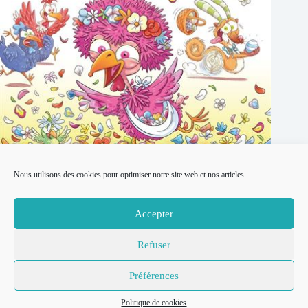
Nous utilisons des cookies pour optimiser notre site web et nos articles.
Cunégonde la poule : Le printemps en fête ! par Séverine De
La Croix et Julien Flamant
Accepter
22 mai 2026
Refuser
© 2007-2026
Place to Be –
Mentions légales
Préférences
Réalisation
Politique de confidentialité
Thomas
Politique de cookies
Politique de cookies