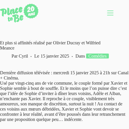
Passer
au
contenu
Et plus si affinités réalisé par Olivier Ducray et Wilfried
Meance
Par
Cyril
Le
15 janvier 2025
Dans
Comédies
Dernière diffusion télévisée : mercredi 15 janvier 2025 à 21h sur Canal
+ Cinéma.
Usé par vingt-cinq ans de vie commune, le couple formé par Xavier et
Sophie semble à bout de souffle. Et le moins que l’on puisse dire c’est
que l’idée de Sophie d’inviter à dîner leurs voisins, Adèle et Alban,
n’enchante pas Xavier. Il reproche à ce couple, visiblement très
amoureux, son manque de discrétion, surtout la nuit ! Au contact de
ces voisins aux mœurs débridées, Xavier et Sophie vont devoir se
confronter à leur réalité, avant d’être poussés dans leur retranchement
par une proposition quelque peu… indécente.