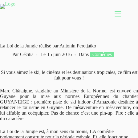
Passer
au
contenu
La Loi de la Jungle réalisé par Antonin Peretjatko
Par
Cécilia
Le
15 juin 2016
Dans
Comédies
Si vous aimez le ski, le cinéma et les destinations tropicales, ce film est
fait pour vous !
Marc Châtaigne, stagiaire au Ministère de la Norme, est envoyé en
Guyane pour la mise aux normes Européennes du chantier
GUYANEIGE : première piste de ski indoor d’Amazonie destinée à
relancer le tourisme en Guyane. De mésaventure en mésaventure, on
lui affuble un coéquipier. Pas de chance c’est une pin-up. Pire : elle a
du caractère.
La Loi de la Jungle est, à mon sens du moins, LA comédie
typiquement construite pour la période estivale. Et, elle fonctionne.