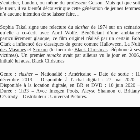
s’enticher, Landon, ou même du professeur Gelson. Mais qui que soit
le tueur, il va bientôt découvrir que cette génération de jeunes femmes
n’a aucune intention de se laisser faire…
Sophia Takal signe une relecture du
slasher
de 1974 sur un scénari
qu’elle a co-écrit avec April Wolfe. Bénéficiant d’une ambiance
particulièrement glauque, ce film originel réalisé par un certain Bob
Clark a influencé des classiques du genre comme
Halloween, La Nui
des Masques
et
Scream
(le tueur de
Black Christmas
téléphone à se
victimes). Un premier
remake
avait par ailleurs vu le jour en 2006
intitulé lui aussi
Black Christmas
.
Genre :
slasher
– Nationalité : Américaine – Date de sortie : 1
décembre 2019 – Disponible à l’achat digital : 27 mai 2020 –
Disponible à la location digitale, en BR et DVD : 10 juin 2020 –
Durée : 1h33 – Avec Imogen Poots, Aleyse Shannon et Brittany
O’Grady – Distributeur : Universal Pictures.