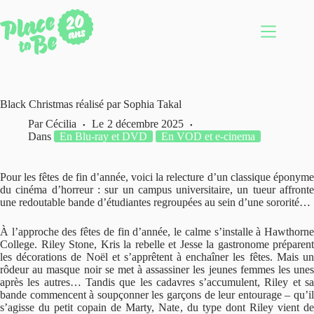
Passer
au
contenu
Black Christmas réalisé par Sophia Takal
Par
Cécilia
Le
2 décembre 2025
Dans
En Blu-ray et DVD
En VOD et e-cinema
Pour les fêtes de fin d’année, voici la relecture d’un classique éponyme
du cinéma d’horreur : sur un campus universitaire, un tueur affronte
une redoutable bande d’étudiantes regroupées au sein d’une sororité…
À l’approche des fêtes de fin d’année, le calme s’installe à Hawthorne
College. Riley Stone, Kris la rebelle et Jesse la gastronome préparent
les décorations de Noël et s’apprêtent à enchaîner les fêtes. Mais un
rôdeur au masque noir se met à assassiner les jeunes femmes les unes
après les autres… Tandis que les cadavres s’accumulent, Riley et sa
bande commencent à soupçonner les garçons de leur entourage – qu’il
s’agisse du petit copain de Marty, Nate, du type dont Riley vient de