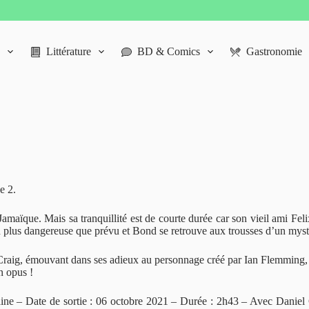
Littérature
BD & Comics
Gastronomie
e 2.
amaïque. Mais sa tranquillité est de courte durée car son vieil ami Felix
bien plus dangereuse que prévu et Bond se retrouve aux trousses d’un m
raig, émouvant dans ses adieux au personnage créé par Ian Flemming, fu
n opus !
aine – Date de sortie : 06 octobre 2021 – Durée : 2h43 – Avec Daniel