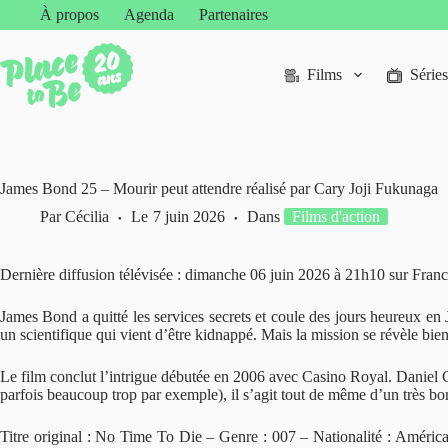
Passer
À propos
Agenda
Partenaires
au
contenu
Films
Séries
James Bond 25 – Mourir peut attendre réalisé par Cary Joji Fukunaga
Par
Cécilia
Le
7 juin 2026
Dans
Films d'action
Dernière diffusion télévisée : dimanche 06 juin 2026 à 21h10 sur Franc
James Bond a quitté les services secrets et coule des jours heureux en J
un scientifique qui vient d’être kidnappé. Mais la mission se révèle 
Le film conclut l’intrigue débutée en 2006 avec Casino Royal. Daniel C
parfois beaucoup trop par exemple), il s’agit tout de même d’un très bo
Titre original : No Time To Die – Genre : 007 – Nationalité : Améric