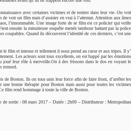
sponsables avant qu’ils ne frappent encore une fois.
onnaissance avec certaines victimes et de rentrer dans leur vie. On voit
de voir un film mais d’assister en vrai à l’attentat. Attention aux âmes
aos, l’innommable. Une image forte de se film est ce policier qui veille
 Vient ensuite la minutieuse enquête menée tambour battant par la police
 les coupables. Quand ils découvrent l’identité de ces derniers, c’est une
le film et intense et tellement il nous prend au cœur et aux tripes. Il y’
rfaitement. Les acteurs sont tous excellents, on est happé par les émotions
su joué leur rôle à merveille.On à des frissons dans le dos en voyant le
un remord.
s de Boston. Ils on tous unis leur force afin de faire front, d’arrêter les
 est une bonne thérapie pour Boston mais aussi pour toutes les victimes
. Ce film rend hommage à toute la ville de Boston.
e sortie : 08 mars 2017 – Dutée : 2h09 – Distributeur : Metropolita