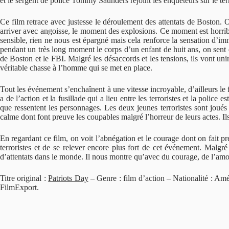
et le sergent de police Tommy Saunders rejoint les enquêteurs sur le terr
Ce film retrace avec justesse le déroulement des attentats de Boston. O
arriver avec angoisse, le moment des explosions. Ce moment est horrible,
sensible, rien ne nous est épargné mais cela renforce la sensation d’im
pendant un très long moment le corps d’un enfant de huit ans, on sent q
de Boston et le FBI. Malgré les désaccords et les tensions, ils vont unir 
véritable chasse à l’homme qui se met en place.
Tout les événement s’enchaînent à une vitesse incroyable, d’ailleurs le f
a de l’action et la fusillade qui a lieu entre les terroristes et la polic
que ressentent les personnages. Les deux jeunes terroristes sont joués 
calme dont font preuve les coupables malgré l’horreur de leurs actes. Il
En regardant ce film, on voit l’abnégation et le courage dont on fait preu
terroristes et de se relever encore plus fort de cet événement. Malgré
d’attentats dans le monde. Il nous montre qu’avec du courage, de l’amour
Titre original :
Patriots Day
– Genre : film d’action – Nationalité : A
FilmExport.