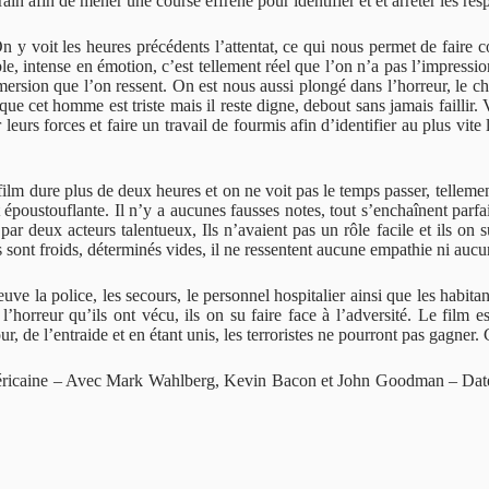
ain afin de mener une course effréné pour identifier et et arrêter les re
n y voit les heures précédents l’attentat, ce qui nous permet de faire c
 intense en émotion, c’est tellement réel que l’on n’a pas l’impression 
mersion que l’on ressent. On est nous aussi plongé dans l’horreur, le ch
ue cet homme est triste mais il reste digne, debout sans jamais faillir.
leurs forces et faire un travail de fourmis afin d’identifier au plus vite
ilm dure plus de deux heures et on ne voit pas le temps passer, tellement 
e est époustouflante. Il n’y a aucunes fausses notes, tout s’enchaînent pa
par deux acteurs talentueux, Ils n’avaient pas un rôle facile et ils on 
s sont froids, déterminés vides, il ne ressentent aucune empathie ni auc
ve la police, les secours, le personnel hospitalier ainsi que les habitant
 l’horreur qu’ils ont vécu, ils on su faire face à l’adversité. Le film
, de l’entraide et en étant unis, les terroristes ne pourront pas gagner
méricaine – Avec Mark Wahlberg, Kevin Bacon et John Goodman – Date d