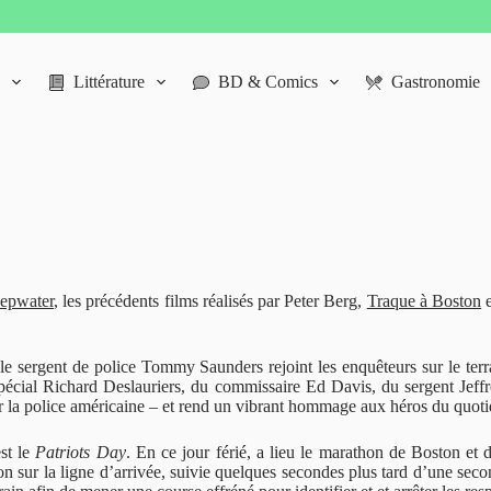
Littérature
BD & Comics
Gastronomie
epwater
, les précédents films réalisés par Peter Berg,
Traque à Boston
e
le sergent de police Tommy Saunders rejoint les enquêteurs sur le terra
pécial Richard Deslauriers, du commissaire Ed Davis, du sergent Jeffre
 la police américaine – et rend un vibrant hommage aux héros du quoti
est le
Patriots Day
. En ce jour férié, a lieu le marathon de Boston et 
on sur la ligne d’arrivée, suivie quelques secondes plus tard d’une sec