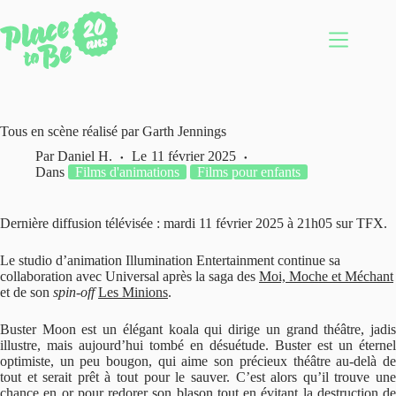
Passer
au
contenu
Tous en scène réalisé par Garth Jennings
Par
Daniel H.
Le
11 février 2025
Dans
Films d'animations
Films pour enfants
Dernière diffusion télévisée : mardi 11 février 2025 à 21h05 sur TFX.
Le studio d’animation Illumination Entertainment continue sa
collaboration avec Universal après la saga des
Moi, Moche et Méchant
et de son
spin-off
Les Minions
.
Buster Moon est un élégant koala qui dirige un grand théâtre, jadis
illustre, mais aujourd’hui tombé en désuétude. Buster est un éternel
optimiste, un peu bougon, qui aime son précieux théâtre au-delà de
tout et serait prêt à tout pour le sauver. C’est alors qu’il trouve une
chance en or pour redorer son blason tout en évitant la destruction de