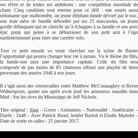
ses rêves et de toutes ses ambitions : une compétition mondiale de
chant. Cinq candidats sont retenus pour ce défi : une souris aussi
séduisante que malhonnête, un jeune éléphant timide dévoré par le trac,
une truie mère de famille débordée par ses 25 marcassins, un jeune
gorille délinquant qui ne cherche qu’à échapper à sa famille et une porc
épic punk qui peine à se débarrasser de son petit ami à l’égo
surdimensionné pour faire une carrière solo.
Tout ce petit monde va venir chercher sur la scène de Buster
l’opportunité qui pourra changer leur vie à jamais. Vu le thème du film,
la bande-son aura une importance capitale. Celle du film sera
composée de pas moins de 85 chansons offrant une playlist de titres
provenant des années 1940 à nos jours.
Il s’agit aussi des retrouvailles entre Matthew McConaughey et Reese
Witherspoon, quatre ans après avoir joué les amoureux maudits dans
Mud : Sur les rives du Mississippi de Jeff Nichols.
Titre original :
Sing
– Genre : Animation – Nationalité : Américaine –
Durée : 1h48 – Avec Patrick Bruel, Jenifer Bartoli et Elodie Martelet –
Date de sortie en salles : 25 janvier 2017.