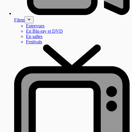
Films
Entrevues
En Blu-ray et DVD
En salles
Festivals