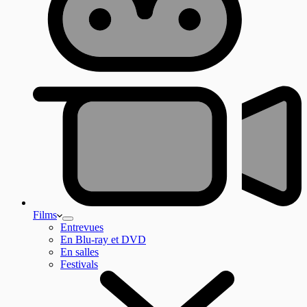
Films
Entrevues
En Blu-ray et DVD
En salles
Festivals