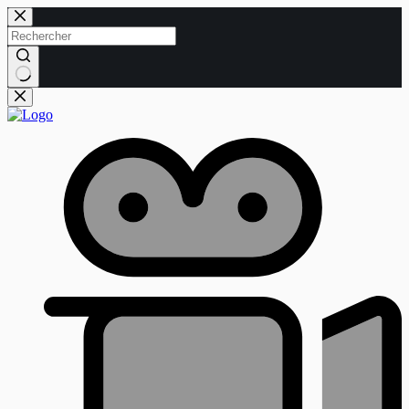
Passer
au
contenu
Aucun
résultat