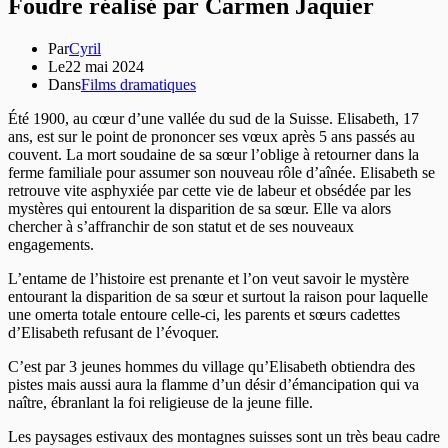
Foudre réalisé par Carmen Jaquier
Par
Cyril
Le
22 mai 2024
Dans
Films dramatiques
Été 1900, au cœur d’une vallée du sud de la Suisse. Elisabeth, 17
ans, est sur le point de prononcer ses vœux après 5 ans passés au
couvent. La mort soudaine de sa sœur l’oblige à retourner dans la
ferme familiale pour assumer son nouveau rôle d’aînée. Elisabeth se
retrouve vite asphyxiée par cette vie de labeur et obsédée par les
mystères qui entourent la disparition de sa sœur. Elle va alors
chercher à s’affranchir de son statut et de ses nouveaux
engagements.
L’entame de l’histoire est prenante et l’on veut savoir le mystère
entourant la disparition de sa sœur et surtout la raison pour laquelle
une omerta totale entoure celle-ci, les parents et sœurs cadettes
d’Elisabeth refusant de l’évoquer.
C’est par 3 jeunes hommes du village qu’Elisabeth obtiendra des
pistes mais aussi aura la flamme d’un désir d’émancipation qui va
naître, ébranlant la foi religieuse de la jeune fille.
Les paysages estivaux des montagnes suisses sont un très beau cadre