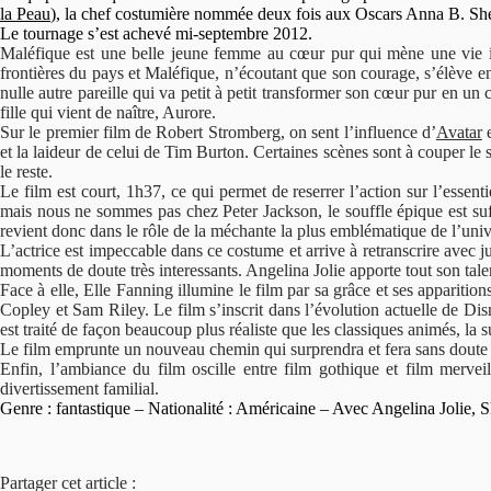
la Peau
), la chef costumière nommée deux fois aux Oscars Anna B. Sh
Le tournage s’est achevé mi-septembre 2012.
Maléfique est une belle jeune femme au cœur pur qui mène une vie id
frontières du pays et Maléfique, n’écoutant que son courage, s’élève en f
nulle autre pareille qui va petit à petit transformer son cœur pur en un 
fille qui vient de naître, Aurore.
Sur le premier film de Robert Stromberg, on sent l’influence d’
Avatar
e
et la laideur de celui de Tim Burton. Certaines scènes sont à couper le 
le reste.
Le film est court, 1h37, ce qui permet de reserrer l’action sur l’essenti
mais nous ne sommes pas chez Peter Jackson, le souffle épique est suf
revient donc dans le rôle de la méchante la plus emblématique de l’un
L’actrice est impeccable dans ce costume et arrive à retranscrire avec j
moments de doute très interessants. Angelina Jolie apporte tout son ta
Face à elle, Elle Fanning illumine le film par sa grâce et ses appariti
Copley et Sam Riley. Le film s’inscrit dans l’évolution actuelle de D
est traité de façon beaucoup plus réaliste que les classiques animés, l
Le film emprunte un nouveau chemin qui surprendra et fera sans doute dé
Enfin, l’ambiance du film oscille entre film gothique et film merveil
divertissement familial.
Genre : fantastique – Nationalité : Américaine – Avec Angelina Jolie, 
Partager cet article :