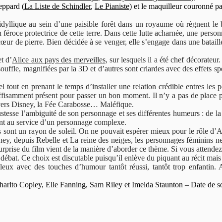
eppard (
La Liste de Schindler
,
Le Pianiste
) et le maquilleur couronné p
yllique au sein d’une paisible forêt dans un royaume où règnent le 
éroce protectrice de cette terre. Dans cette lutte acharnée, une personne
cœur de pierre. Bien décidée à se venger, elle s’engage dans une bataille
t d’
Alice aux pays des merveilles
, sur lesquels il a été chef décorate
souffle, magnifiées par la 3D et d’autres sont criardes avec des effets 
el tout en prenant le temps d’installer une relation crédible entres les 
fisamment présent pour passer un bon moment. Il n’y a pas de place po
ivers Disney, la Fée Carabosse… Maléfique.
ustesse l’ambiguité de son personnage et ses différentes humeurs : de la
lent au service d’un personnage complexe.
ons sont un rayon de soleil. On ne pouvait espérer mieux pour le rôle d
isney, depuis Rebelle et La reine des neiges, les personnages féminins
a surprise du film vient de la manière d’aborder ce thème. Si vous atten
bat. Ce choix est discutable puisqu’il enlève du piquant au récit mais i
leux avec des touches d’humour tantôt réussi, tantôt trop enfantin. Au
Sharlto Copley, Elle Fanning, Sam Riley et Imelda Staunton – Date de so