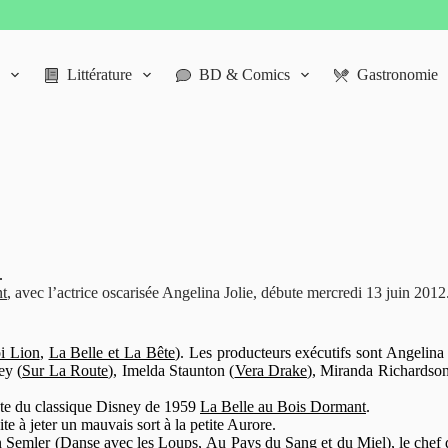
Littérature
BD & Comics
Gastronomie
.
nt
, avec l’actrice oscarisée Angelina Jolie, débute mercredi 13 juin 2012.
i Lion
,
La Belle et La Bête
). Les producteurs exécutifs sont Angelina
ey (
Sur La Route
), Imelda Staunton (
Vera Drake
), Miranda Richardson
ante du classique Disney de 1959
La Belle au Bois Dormant
.
te à jeter un mauvais sort à la petite Aurore.
n Semler (
Danse avec les Loups
,
Au Pays du Sang et du Miel
), le che