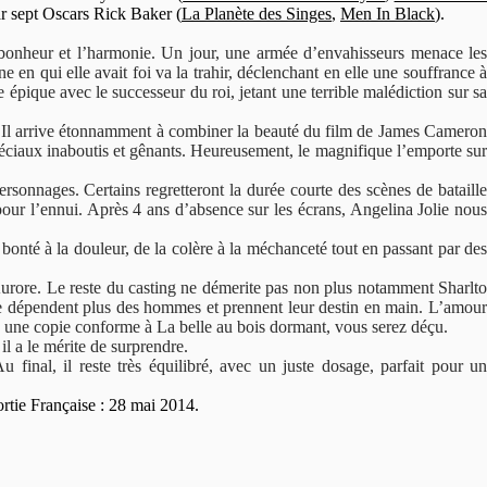
ar sept Oscars Rick Baker (
La Planète des Singes
,
Men In Black
).
bonheur et l’harmonie. Un jour, une armée d’envahisseurs menace les
 en qui elle avait foi va la trahir, déclenchant en elle une souffrance à
 épique avec le successeur du roi, jetant une terrible malédiction sur sa
ur. Il arrive étonnamment à combiner la beauté du film de James Camero
spéciaux inaboutis et gênants. Heureusement, le magnifique l’emporte sur
personnages. Certains regretteront la durée courte des scènes de bataille
ur l’ennui. Après 4 ans d’absence sur les écrans, Angelina Jolie nous
 bonté à la douleur, de la colère à la méchanceté tout en passant par des
’Aurore. Le reste du casting ne démerite pas non plus notamment Sharlto
 ne dépendent plus des hommes et prennent leur destin en main. L’amour
dez une copie conforme à La belle au bois dormant, vous serez déçu.
l a le mérite de surprendre.
 final, il reste très équilibré, avec un juste dosage, parfait pour un
rtie Française : 28 mai 2014.