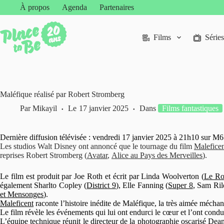
Passer
À propos
Agenda
Partenaires
au
contenu
Films
Séries
Maléfique réalisé par Robert Stromberg
Par
Mikayil
Le
17 janvier 2025
Dans
Films fantastiques
Dernière diffusion télévisée : vendredi 17 janvier 2025 à 21h10 sur M6
Les studios Walt Disney ont annoncé que le tournage du film
Malefice
reprises Robert Stromberg (
Avatar
,
Alice au Pays des Merveilles
).
Le film est produit par Joe Roth et écrit par Linda Woolverton (
Le Ro
également Sharlto Copley (
District 9
), Elle Fanning (
Super 8
, Sam Ril
et Mensonges
).
Maleficent
raconte l’histoire inédite de Maléfique, la très aimée méch
Le film révèle les événements qui lui ont endurci le cœur et l’ont condui
L’équipe technique réunit le directeur de la photographie oscarisé Dea