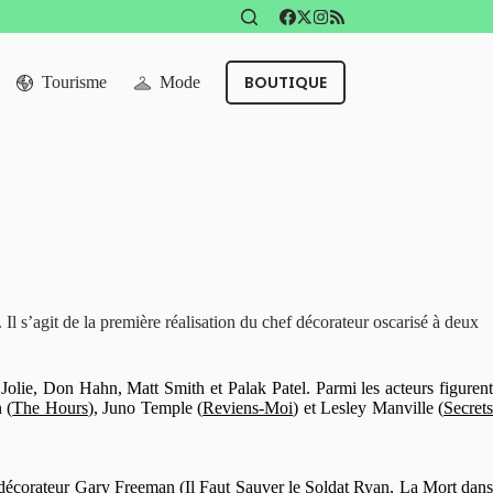
BOUTIQUE
Tourisme
Mode
 Il s’agit de la première réalisation du chef décorateur oscarisé à deux
 Jolie, Don Hahn, Matt Smith et Palak Patel. Parmi les acteurs figuren
 (
The Hours
), Juno Temple (
Reviens-Moi
) et Lesley Manville (
Secret
f décorateur Gary Freeman (
Il Faut Sauver le Soldat Ryan
,
La Mort dan