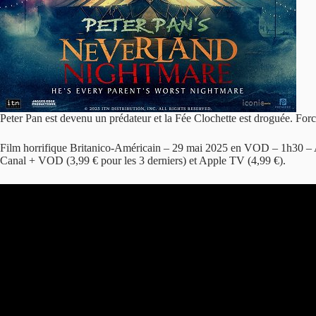
Peter Pan est devenu un prédateur et la Fée Clochette est droguée. Forc
Film horrifique Britanico-Américain – 29 mai 2025 en VOD – 1h30 – A
Canal + VOD (3,99 € pour les 3 derniers) et Apple TV (4,99 €).