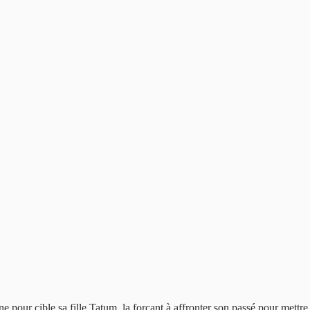
e pour cible sa fille Tatum, la forçant à affronter son passé pour mettre