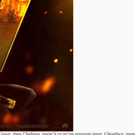
e Grove, dans l’Indiana, jusqu’à ce qu’un nouveau tueur, Ghostface, prenn