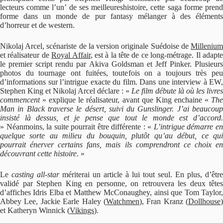
lecteurs comme l’un’ de ses meilleureshistoire, cette saga forme prend
forme dans un monde de pur fantasy mélanger à des éléments
d’horreur et de western.
Nikolaj Arcel, scénariste de la version originale Suédoise de
Millenium
et réalisateur de
Royal Affair
, est à la tête de ce long-métrage. Il adapt
le premier script rendu par Akiva Goldsman et Jeff Pinker. Plusieurs
photos du tournage ont fuitées, toutefois on a toujours très peu
d’informations sur l’intrigue exacte du film. Dans une interview à EW,
Stephen King et Nikolaj Arcel déclare : «
Le film débute là où les livres
commencent
» explique le réalisateur, avant que King enchaine
«
Th
Man in Black traverse le désert, suivi du Gunslinger. J’ai beaucoup
insisté là dessus, et je pense que tout le monde est d’accord.
»
Néanmoins, la suite pourrait être différente :
«
L’intrigue démarre e
quelque sorte au milieu du bouquin, plutôt qu’au début, ce qui
pourrait énerver certains fans, mais ils comprendront ce choix en
découvrant cette histoire
.
»
Le
casting all-star
mériterai un article à lui tout seul. En plus, d’être
validé par Stephen King en personne, on retrouvera les deux têtes
d’affiches Idris Elba et Matthew McConaughey, ainsi que Tom Taylor,
Abbey Lee, Jackie Earle Haley (
Watchmen
), Fran Kranz (
Dollhouse
)
et Katheryn Winnick (
Vikings
).