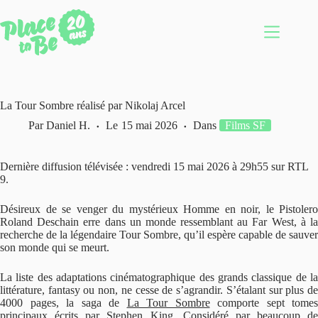
Passer
au
contenu
La Tour Sombre réalisé par Nikolaj Arcel
Par
Daniel H.
Le
15 mai 2026
Dans
Films SF
Dernière diffusion télévisée : vendredi 15 mai 2026 à 29h55 sur RTL
9.
Désireux de se venger du mystérieux Homme en noir, le Pistolero
Roland Deschain erre dans un monde ressemblant au Far West, à la
recherche de la légendaire Tour Sombre, qu’il espère capable de sauver
son monde qui se meurt.
La liste des adaptations cinématographique des grands classique de la
littérature, fantasy ou non, ne cesse de s’agrandir. S’étalant sur plus de
4000 pages, la saga de
La Tour Sombre
comporte sept tomes
principaux écrits par Stephen King. Considéré par beaucoup de