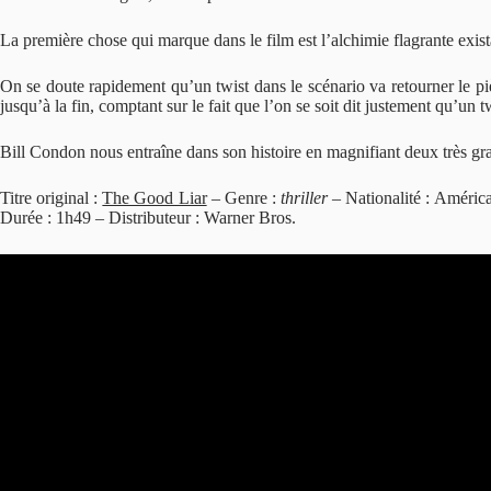
La première chose qui marque dans le film est l’alchimie flagrante exist
On se doute rapidement qu’un twist dans le scénario va retourner le piè
jusqu’à la fin, comptant sur le fait que l’on se soit dit justement qu’un t
Bill Condon nous entraîne dans son histoire en magnifiant deux très g
Titre original :
The Good Liar
– Genre :
thriller
– Nationalité : América
Durée : 1h49 – Distributeur : Warner Bros.