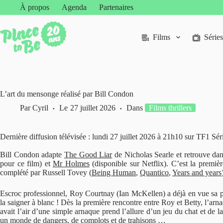
Passer
À propos
Agenda
Partenaires
au
contenu
Films
Séries
L’art du mensonge réalisé par Bill Condon
Par
Cyril
Le
27 juillet 2026
Dans
Films thrillers
Dernière diffusion télévisée : lundi 27 juillet 2026 à 21h10 sur TF1 Sér
Bill Condon adapte
The Good Liar
de Nicholas Searle et retrouve dan
pour ce film) et
Mr Holmes
(disponible sur Netflix). C’est la premiè
complété par Russell Tovey (
Being Human
,
Quantico
,
Years and years
Escroc professionnel, Roy Courtnay (Ian McKellen) a déjà en vue sa pr
la saigner à blanc ! Dès la première rencontre entre Roy et Betty, l’ar
avait l’air d’une simple arnaque prend l’allure d’un jeu du chat et de 
un monde de dangers, de complots et de trahisons …