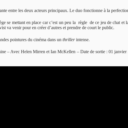
ante entre les deux acteurs principaux. Le duo fonctionne à la perfectio
ge se mettant en place car c’est un peu la règle de ce jeu de chat et la
wist va venir pour en créer d’autres et prendre de court le public.
randes pointures du cinéma dans un
thriller
intense.
ine – Avec Helen Mirren et Ian McKellen – Date de sortie : 01 janvier