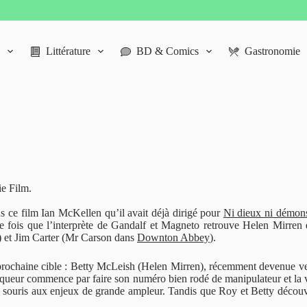
Littérature
BD & Comics
Gastronomie
ie Film.
s ce film Ian McKellen qu’il avait déjà dirigé pour
Ni dieux ni démon
re fois que l’interprète de Gandalf et Magneto retrouve Helen Mirren 
) et Jim Carter (Mr Carson dans
Downton Abbey
).
ochaine cible : Betty McLeish (Helen Mirren), récemment devenue veuve
naqueur commence par faire son numéro bien rodé de manipulateur et la ve
la souris aux enjeux de grande ampleur. Tandis que Roy et Betty découvr