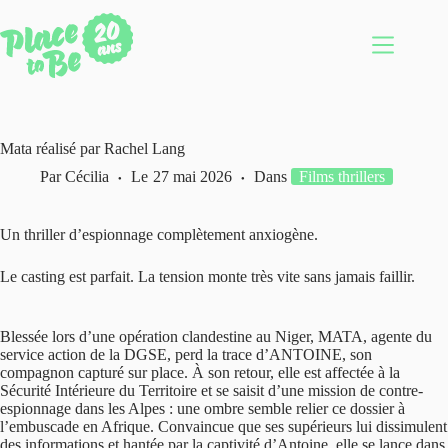
Passer
au
contenu
Mata réalisé par Rachel Lang
Par
Cécilia
Le
27 mai 2026
Dans
Films thrillers
Un thriller d’espionnage complètement anxiogène.
Le casting est parfait. La tension monte très vite sans jamais faillir.
Blessée lors d’une opération clandestine au Niger, MATA, agente du
service action de la DGSE, perd la trace d’ANTOINE, son
compagnon capturé sur place. À son retour, elle est affectée à la
Sécurité Intérieure du Territoire et se saisit d’une mission de contre-
espionnage dans les Alpes : une ombre semble relier ce dossier à
l’embuscade en Afrique. Convaincue que ses supérieurs lui dissimulent
des informations et hantée par la captivité d’Antoine, elle se lance dans