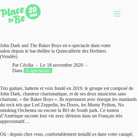
Passer
au
contenu
John Dark and The Baker Boys en e-spectacle dans votre
salon depuis le bar-théâtre la Quincaillerie des Herbiers
(Vendée)
Par
Cécilia
Le
18 novembre 2020
Dans
E-spectacles
Trio guitare, batterie et voix fondé en 2019, le groupe est composé de
John Dark, chanteur charismatique, et de ses deux musiciens sans
charisme, « the Baker Boys ». Ils reprennent avec énergie les standards
du rock tels que Led Zeppelin, les Doors, les Monty Python, No
smoking Orchestra ou encore la BO de South park. Ce tonton
d’Amérique raconte leur vie avec dérision dans un Français très
approximatif…
Où : depuis chez vous, confortablement installé.es dans votre canapé.