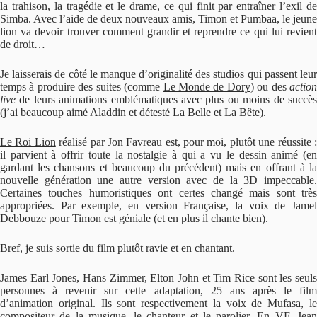
la trahison, la tragédie et le drame, ce qui finit par entraîner l’exil de
Simba. Avec l’aide de deux nouveaux amis, Timon et Pumbaa, le jeune
lion va devoir trouver comment grandir et reprendre ce qui lui revient
de droit…
Je laisserais de côté le manque d’originalité des studios qui passent leur
temps à produire des suites (comme
Le Monde de Dory
) ou des
action
live
de leurs animations emblématiques avec plus ou moins de succès
(j’ai beaucoup aimé
Aladdin
et détesté
La Belle et La Bête
).
Le Roi Lion
réalisé par Jon Favreau est, pour moi, plutôt une réussite 
il parvient à offrir toute la nostalgie à qui a vu le dessin animé (en
gardant les chansons et beaucoup du précédent) mais en offrant à la
nouvelle génération une autre version avec de la 3D impeccable.
Certaines touches humoristiques ont certes changé mais sont très
appropriées. Par exemple, en version Française, la voix de Jamel
Debbouze pour Timon est géniale (et en plus il chante bien).
Bref, je suis sortie du film plutôt ravie et en chantant.
James Earl Jones, Hans Zimmer, Elton John et Tim Rice sont les seuls
personnes à revenir sur cette adaptation, 25 ans après le film
d’animation original. Ils sont respectivement la voix de Mufasa, le
compositeur de la musique, le chanteur et le parolier. En VF, Jean