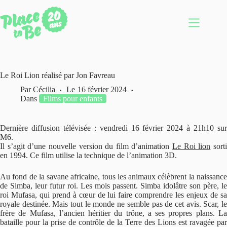
Passer
au
contenu
Le Roi Lion réalisé par Jon Favreau
Par
Cécilia
Le
16 février 2024
Dans
Films pour enfants
Dernière diffusion télévisée : vendredi 16 février 2024 à 21h10 sur
M6.
Il s’agit d’une nouvelle version du film d’animation
Le Roi lion
sort
en 1994. Ce film utilise la technique de l’animation 3D.
Au fond de la savane africaine, tous les animaux célèbrent la naissance
de Simba, leur futur roi. Les mois passent. Simba idolâtre son père, le
roi Mufasa, qui prend à cœur de lui faire comprendre les enjeux de sa
royale destinée. Mais tout le monde ne semble pas de cet avis. Scar, le
frère de Mufasa, l’ancien héritier du trône, a ses propres plans. La
bataille pour la prise de contrôle de la Terre des Lions est ravagée par