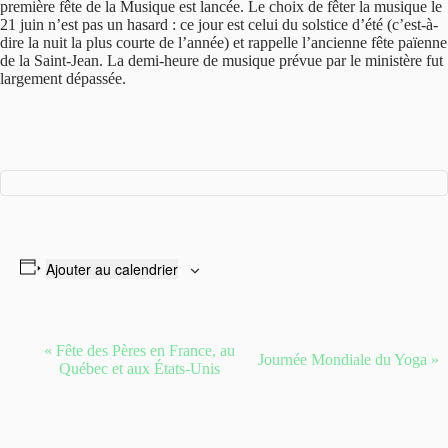
première fête de la Musique est lancée. Le choix de fêter la musique le
21 juin n’est pas un hasard : ce jour est celui du solstice d’été (c’est-à-
dire la nuit la plus courte de l’année) et rappelle l’ancienne fête païenne
de la Saint-Jean. La demi-heure de musique prévue par le ministère fut
largement dépassée.
Ajouter au calendrier
N
«
Fête des Pères en France, au
Journée Mondiale du Yoga
»
a
Québec et aux États-Unis
v
i
g
a