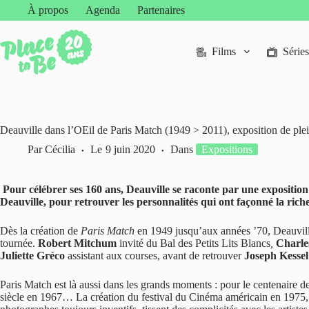
Passer
À propos
Agenda
Partenaires
au
contenu
Films
Séries
Deauville dans l’OEil de Paris Match (1949 > 2011), exposition de plei
Par
Cécilia
Le
9 juin 2020
Dans
Expositions
Pour célébrer ses 160 ans, Deauville se raconte par une exposition
Deauville, pour retrouver les personnalités qui ont façonné la rich
Dès la création de
Paris Match
en 1949 jusqu’aux années ’70, Deauville 
tournée.
Robert Mitchum
invité du Bal des Petits Lits Blancs
,
Charle
Juliette Gréco
assistant aux courses, avant de retrouver
Joseph Kesse
Paris Match est là aussi dans les grands moments : pour le centenaire 
siècle en 1967… La création du festival du Cinéma américain en 1975, co