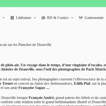
Littérature
BD & Comics
Gastronomie
n-air sur les Planches de Deauville
 de plein-air. Un voyage dans le temps, d’une vingtaine d’escales, e
e histoire de Deauville, sous l’oeil des photographes de Paris Match
est un sujet estival. Ses photographes couvrent l’effervescence de la sa
s Trenet
en concert au
Salon des Ambassadeurs
,
Edith Piaf
, sur la p
l
et son amie
Françoise Sagan …
de Deauville lorsque
François André,
grand patron des hôtels et du cas
nforte cette relation entre le grand hebdomadaire illustré et Deauville