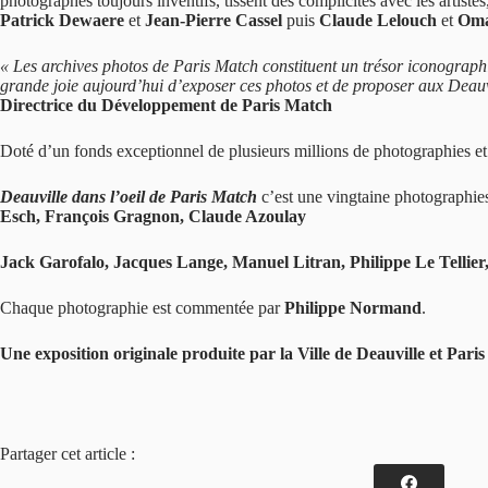
photographes toujours inventifs, tissent des complicités avec les artist
Patrick Dewaere
et
Jean-Pierre Cassel
puis
Claude Lelouch
et
Oma
« Les archives photos de Paris Match constituent un trésor iconographi
grande joie aujourd’hui d’exposer ces photos et de proposer aux Deauv
Directrice du Développement de Paris Match
Doté d’un fonds exceptionnel de plusieurs millions de photographies et 
Deauville dans l’oeil de Paris Match
c’est une vingtaine photographies
Esch, François Gragnon, Claude Azoulay
Jack Garofalo, Jacques Lange, Manuel Litran, Philippe Le Tellier
Chaque photographie est commentée par
Philippe Normand
.
Une exposition originale produite par la Ville de Deauville et Par
Partager cet article :