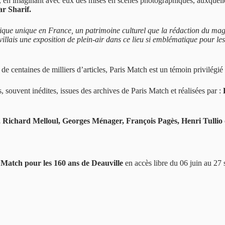
es, en imaginant avec eux des mises en scènes photographiques, auxquelle
r Sharif.
que unique en France, un patrimoine culturel que la rédaction du magaz
illais une exposition de plein-air dans ce lieu si emblématique pour l
de centaines de milliers d’articles, Paris Match est un témoin privilég
, souvent inédites, issues des archives de Paris Match et réalisées par :
, Richard Melloul, Georges Ménager, François Pagès, Henri Tullio
is Match pour les 160 ans de Deauville
en accès libre du 06 juin au 27