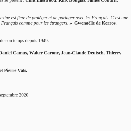
s se prêtent :
Clint Eastwood, Kirk Douglas, James Coburn,
ine est fière de protéger et de partager avec les Français. C’est une
es Français comme pour les étrangers. »
Gwenaëlle de Kerros
,
ié de son temps depuis 1949.
Daniel Camus, Walter Carone, Jean-Claude Deutsch, Thierry
et
Pierre Vals.
 septembre 2020.