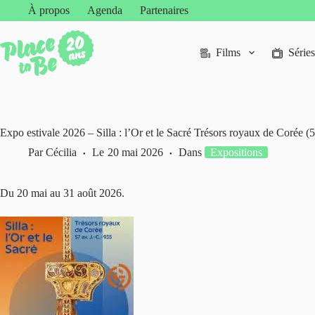
Passer
À propos
Agenda
Partenaires
au
contenu
Films
Séries
Expo estivale 2026 – Silla : l’Or et le Sacré Trésors royaux de Corée (
Par
Cécilia
Le
20 mai 2026
Dans
Expositions
Du 20 mai au 31 août 2026.