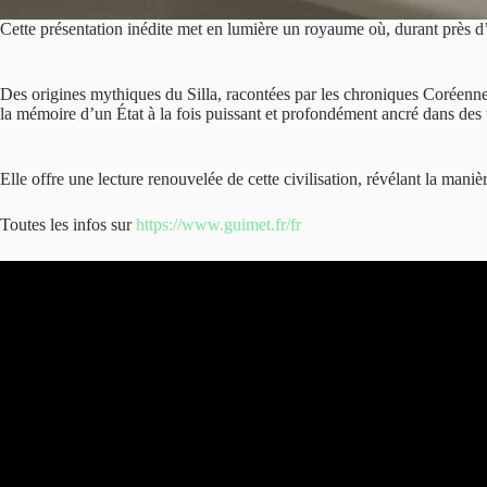
Cette présentation inédite met en lumière un royaume où, durant près d’
Des origines mythiques du Silla, racontées par les chroniques Coréennes 
la mémoire d’un État à la fois puissant et profondément ancré dans des tr
Elle offre une lecture renouvelée de cette civilisation, révélant la mani
Toutes les infos sur
https://www.guimet.fr/fr