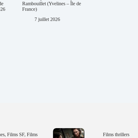
de
Rambouillet (Yvelines – Île de
026
France)
7 juillet 2026
ues
,
Films SF
,
Films
Films thrillers