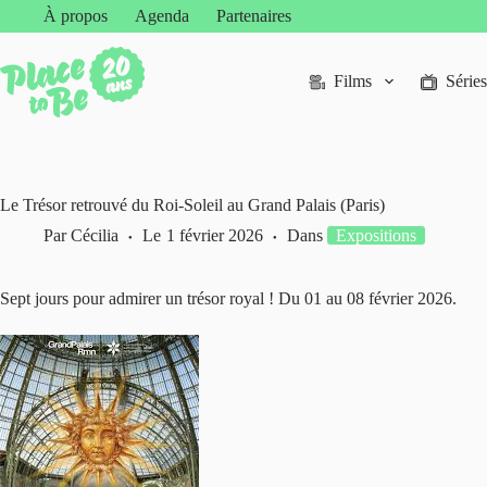
Passer
À propos
Agenda
Partenaires
au
contenu
Films
Séries
Le Trésor retrouvé du Roi-Soleil au Grand Palais (Paris)
Par
Cécilia
Le
1 février 2026
Dans
Expositions
Sept jours pour admirer un trésor royal ! Du 01 au 08 février 2026.