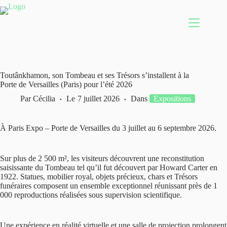
Passer
au
contenu
Toutânkhamon, son Tombeau et ses Trésors s’installent à la
Porte de Versailles (Paris) pour l’été 2026
Par
Cécilia
Le
7 juillet 2026
Dans
Expositions
À Paris Expo – Porte de Versailles du 3 juillet au 6 septembre 2026.
Sur plus de 2 500 m², les visiteurs découvrent une reconstitution
saisissante du Tombeau tel qu’il fut découvert par Howard Carter en
1922. Statues, mobilier royal, objets précieux, chars et Trésors
funéraires composent un ensemble exceptionnel réunissant près de 1
000 reproductions réalisées sous supervision scientifique.
Une expérience en réalité virtuelle et une salle de projection prolongent