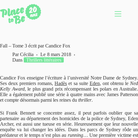
Passer
au
contenu
Fall – Tome 3 écrit par Candice Fox
Par
Cécilia
Le
8 mars 2018
Dans
Thrillers littéraires
Candice Fox enseigne l’écriture à l’université Notre Dame de Sydney.
Ses deux premiers romans,
Hadès
et sa suite
Eden
, ont obtenu le
Ne
Kelly Award
, le plus grand prix récompensant les polars en Australie.
Elle a également publié une série à quatre mains avec James Patterson
et compte désormais parmi les reines du
thriller
.
Si Frank Bennett se concentre assez, il peut parfois oublier que sa
partenaire au département des homicides de la police de Sydney, Eden
Archer, est aussi une tueuse en série. Heureusement que leur nouvelle
enquête va lui changer les idées. Dans les parcs de Sydney rôde un
prédateur et le temps n’est plus au
running
… Une première victime es