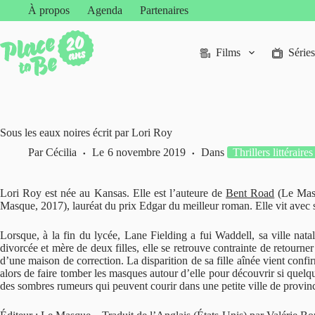
Passer
À propos
Agenda
Partenaires
au
contenu
Films
Séries
Sous les eaux noires écrit par Lori Roy
Par
Cécilia
Le
6 novembre 2019
Dans
Thrillers littéraires
Lori Roy est née au Kansas. Elle est l’auteure de
Bent Road
(Le Masq
Masque, 2017), lauréat du prix Edgar du meilleur roman. Elle vit avec s
Lorsque, à la fin du lycée, Lane Fielding a fui Waddell, sa ville nata
divorcée et mère de deux filles, elle se retrouve contrainte de retourner 
d’une maison de correction. La disparition de sa fille aînée vient confir
alors de faire tomber les masques autour d’elle pour découvrir si quelqu
des sombres rumeurs qui peuvent courir dans une petite ville de provinc