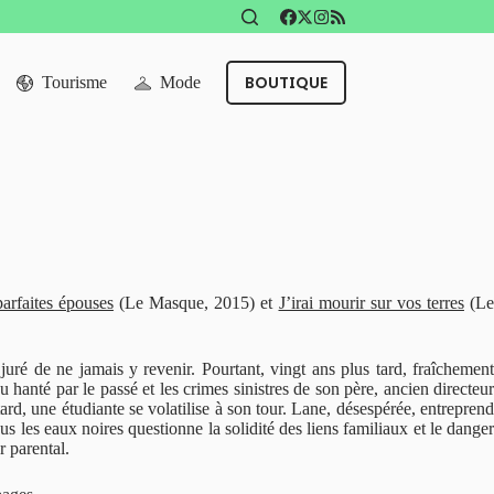
BOUTIQUE
Tourisme
Mode
parfaites épouses
(Le Masque, 2015) et
J’irai mourir sur vos terres
(L
juré de ne jamais y revenir. Pourtant, vingt ans plus tard, fraîchement
u hanté par le passé et les crimes sinistres de son père, ancien directeur
tard, une étudiante se volatilise à son tour. Lane, désespérée, entreprend
s les eaux noires questionne la solidité des liens familiaux et le danger
r parental.