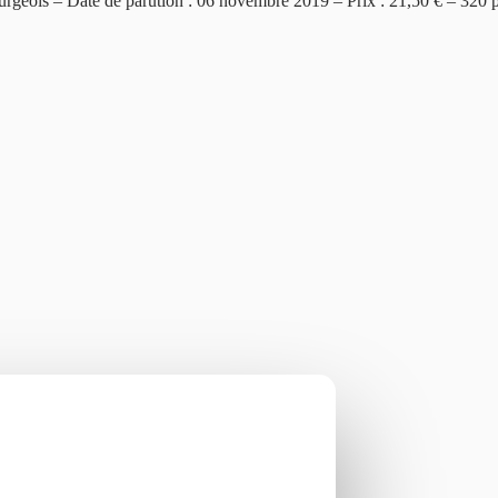
ourgeois – Date de parution : 06 novembre 2019 – Prix : 21,50 € – 320 