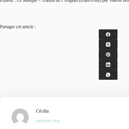
Éditeur : Le Masque – Traduit de l’Anglais (États-Unis) par Valérie B
Partager cet article :
Cécilia
ARTICLES: 3050