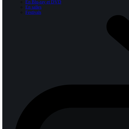
En Blu-ray et DVD
En salles
Festivals