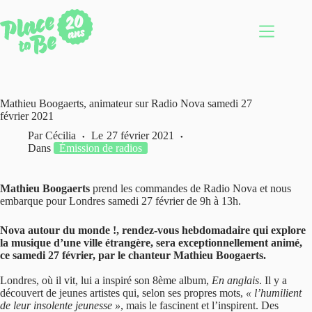
Passer
au
contenu
Mathieu Boogaerts, animateur sur Radio Nova samedi 27
février 2021
Par
Cécilia
Le
27 février 2021
Dans
Émission de radios
Mathieu Boogaerts
prend les commandes de Radio Nova et nous
embarque pour Londres samedi 27 février de 9h à 13h.
Nova autour du monde !, rendez-vous hebdomadaire qui explore
la musique d’une ville étrangère, sera exceptionnellement animé,
ce samedi 27 février, par le chanteur Mathieu Boogaerts.
Londres, où il vit, lui a inspiré son 8ème album,
En anglais
. Il y a
découvert de jeunes artistes qui, selon ses propres mots,
« l’humilient
de leur insolente jeunesse »
, mais le fascinent et l’inspirent. Des