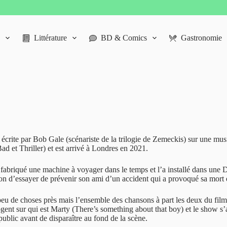
Littérature
BD & Comics
Gastronomie
 écrite par Bob Gale (scénariste de la trilogie de Zemeckis) sur une musi
d et Thriller) et est arrivé à Londres en 2021.
abriqué une machine à voyager dans le temps et l’a installé dans une D
on d’essayer de prévenir son ami d’un accident qui a provoqué sa mort 
peu de choses près mais l’ensemble des chansons à part les deux du film s
rrogent sur qui est Marty (There’s something about that boy) et le show
blic avant de disparaître au fond de la scène.