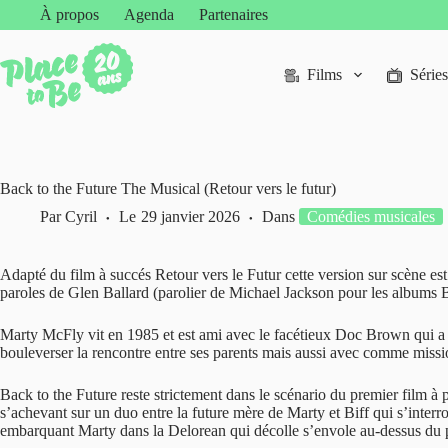
Passer
À propos
Agenda
Partenaires
au
contenu
Films
Séries
Back to the Future The Musical (Retour vers le futur)
Par
Cyril
Le
29 janvier 2026
Dans
Comédies musicales
Adapté du film à succés Retour vers le Futur cette version sur scène est
paroles de Glen Ballard (parolier de Michael Jackson pour les albums Ba
Marty McFly vit en 1985 et est ami avec le facétieux Doc Brown qui a f
bouleverser la rencontre entre ses parents mais aussi avec comme missi
Back to the Future reste strictement dans le scénario du premier film à 
s’achevant sur un duo entre la future mère de Marty et Biff qui s’inte
embarquant Marty dans la Delorean qui décolle s’envole au-dessus du pu