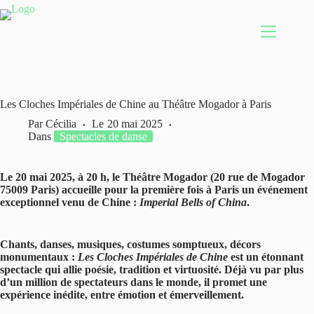
Passer
au
contenu
Les Cloches Impériales de Chine au Théâtre Mogador à Paris
Par
Cécilia
Le
20 mai 2025
Dans
Spectacles de danse
Le 20 mai 2025, à 20 h, le Théâtre Mogador (20 rue de Mogador
75009 Paris) accueille pour la première fois à Paris un événement
exceptionnel venu de Chine :
Imperial Bells of China
.
Chants, danses, musiques, costumes somptueux, décors
monumentaux :
Les Cloches Impériales de Chine
est un étonnant
spectacle qui allie poésie, tradition et virtuosité. Déjà vu par plus
d’un million de spectateurs dans le monde, il promet une
expérience inédite, entre émotion et émerveillement.