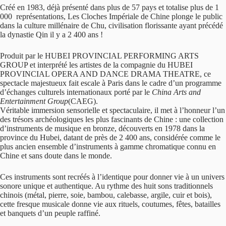
Créé en 1983, déjà présenté dans plus de 57 pays et totalise plus de 1
000 représentations, Les Cloches Impériale de Chine plonge le public
dans la culture millénaire de Chu, civilisation florissante ayant précédé
la dynastie Qin il y a 2 400 ans !
Produit par le HUBEI PROVINCIAL PERFORMING ARTS
GROUP et interprété les artistes de la compagnie du HUBEI
PROVINCIAL OPERA AND DANCE DRAMA THEATRE, ce
spectacle majestueux fait escale à Paris dans le cadre d’un programme
d’échanges culturels internationaux porté par le
China Arts and
Entertainment Group
(CAEG).
Véritable immersion sensorielle et spectaculaire, il met à l’honneur l’un
des trésors archéologiques les plus fascinants de Chine : une collection
d’instruments de musique en bronze, découverts en 1978 dans la
province du Hubei, datant de près de 2 400 ans, considérée comme le
plus ancien ensemble d’instruments à gamme chromatique connu en
Chine et sans doute dans le monde.
Ces instruments sont recréés à l’identique pour donner vie à un univers
sonore unique et authentique. Au rythme des huit sons traditionnels
chinois (métal, pierre, soie, bambou, calebasse, argile, cuir et bois),
cette fresque musicale donne vie aux rituels, coutumes, fêtes, batailles
et banquets d’un peuple raffiné.