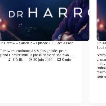
Dr Harrow – Saison 2 – Épisode 10 : Face à Face
Dr Har
Tous 
Harrow est confronté à ses plus grandes peurs
quand Chester initie la phase finale de son plan…
Après 
dramat
Cécilia
20 juin 2020
0 min
hurle,
entho
résume
légis