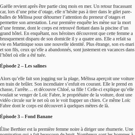
Gaëlle revient après être partie cinq mois en mer. Un retour fracassant
car, lors d’une prise d’otage, elle n’hésite pas à tirer dans le gilet pare-
balles de Mélissa pour détourner l’attention du preneur d’otages et
permettre son arrestation. Leur première enquête les mène sur la mort
d’une femme, dont le corps est retrouvé flottant dans la piscine d’un
grand hôtel. En enquêtant, nos héroïnes découvrent que cette femme a
brusquement disparu de son domicile il y a quatre ans. Elle a refait sa
vie en Martinique sous une nouvelle identité. Plus étrange, son ex-mari
et son fils, ceux qu’elle a abandonnés, sont justement en vacances dans
l’hôtel où elle a été tuée.
Épisode 2 – Les salines
Alors qu’elle fait son jogging sur la plage, Mélissa aperçoit une voiture
en train de brûler. Son incendiaire s’enfuit en courant. Elle le prend en
chasse, l’arrête… et découvre Chloé, sa fille ! Celle-ci explique qu’elle
voulait se venger de Loïc Fabre, le propriétaire de la voiture, dont une
vidéo circule sur le net où on le voit frapper un chien. Ce même Loïc
Fabre dont le corps est découvert à quelques mètres de là.
Épisode 3 – Fond Banane
Élise Berthier est la première femme noire à diriger une rhumerie. Une
nomination qui a fait beaucoup de bruit. Nombreux sont les hommes à