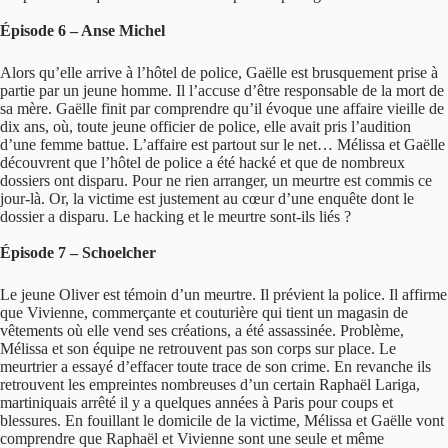
Épisode 6 – Anse Michel
Alors qu’elle arrive à l’hôtel de police, Gaëlle est brusquement prise à
partie par un jeune homme. Il l’accuse d’être responsable de la mort de
sa mère. Gaëlle finit par comprendre qu’il évoque une affaire vieille de
dix ans, où, toute jeune officier de police, elle avait pris l’audition
d’une femme battue. L’affaire est partout sur le net… Mélissa et Gaëlle
découvrent que l’hôtel de police a été hacké et que de nombreux
dossiers ont disparu. Pour ne rien arranger, un meurtre est commis ce
jour-là. Or, la victime est justement au cœur d’une enquête dont le
dossier a disparu. Le hacking et le meurtre sont-ils liés ?
Épisode 7 – Schoelcher
Le jeune Oliver est témoin d’un meurtre. Il prévient la police. Il affirme
que Vivienne, commerçante et couturière qui tient un magasin de
vêtements où elle vend ses créations, a été assassinée. Problème,
Mélissa et son équipe ne retrouvent pas son corps sur place. Le
meurtrier a essayé d’effacer toute trace de son crime. En revanche ils
retrouvent les empreintes nombreuses d’un certain Raphaël Lariga,
martiniquais arrêté il y a quelques années à Paris pour coups et
blessures. En fouillant le domicile de la victime, Mélissa et Gaëlle vont
comprendre que Raphaël et Vivienne sont une seule et même