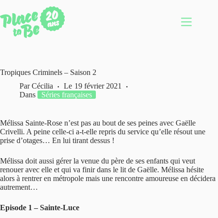
Passer
au
contenu
Tropiques Criminels – Saison 2
Par
Cécilia
Le
19 février 2021
Dans
Séries françaises
Mélissa Sainte-Rose n’est pas au bout de ses peines avec Gaëlle
Crivelli. A peine celle-ci a-t-elle repris du service qu’elle résout une
prise d’otages… En lui tirant dessus !
Mélissa doit aussi gérer la venue du père de ses enfants qui veut
renouer avec elle et qui va finir dans le lit de Gaëlle. Mélissa hésite
alors à rentrer en métropole mais une rencontre amoureuse en décidera
autrement…
Episode 1 – Sainte-Luce