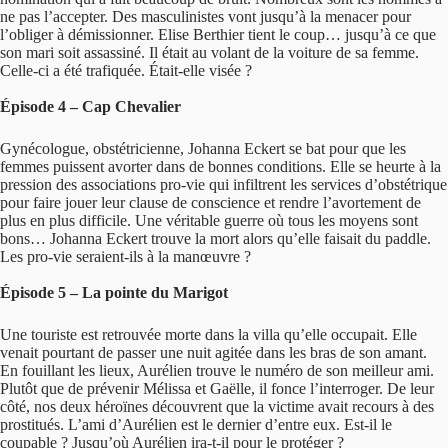
ne pas l’accepter. Des masculinistes vont jusqu’à la menacer pour
l’obliger à démissionner. Elise Berthier tient le coup… jusqu’à ce que
son mari soit assassiné. Il était au volant de la voiture de sa femme.
Celle-ci a été trafiquée. Était-elle visée ?
Épisode 4 – Cap Chevalier
Gynécologue, obstétricienne, Johanna Eckert se bat pour que les
femmes puissent avorter dans de bonnes conditions. Elle se heurte à la
pression des associations pro-vie qui infiltrent les services d’obstétrique
pour faire jouer leur clause de conscience et rendre l’avortement de
plus en plus difficile. Une véritable guerre où tous les moyens sont
bons… Johanna Eckert trouve la mort alors qu’elle faisait du paddle.
Les pro-vie seraient-ils à la manœuvre ?
Épisode 5 – La pointe du Marigot
Une touriste est retrouvée morte dans la villa qu’elle occupait. Elle
venait pourtant de passer une nuit agitée dans les bras de son amant.
En fouillant les lieux, Aurélien trouve le numéro de son meilleur ami.
Plutôt que de prévenir Mélissa et Gaëlle, il fonce l’interroger. De leur
côté, nos deux héroïnes découvrent que la victime avait recours à des
prostitués. L’ami d’Aurélien est le dernier d’entre eux. Est-il le
coupable ? Jusqu’où Aurélien ira-t-il pour le protéger ?