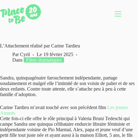
Passer
au
contenu
L’Attachement réalisé par Carine Tardieu
Par
Cyril
Le
19 février 2025
Dans
Films dramatiques
Sandra, quinquagénaire farouchement indépendante, partage
soudainement et malgré elle l’intimité de son voisin de palier et de ses
deux enfants. Contre toute attente, elle s’attache peu à peu à cette
famille d’adoption.
Carine Tardieu m’avait touché avec son précédent film
Les jeunes
Amants.
Cette fois-ci elle offre le rôle principal à Valeria Bruni Tedeschi qui
campe Sandra une quinqua célibataire endurcie libraire féministe et
indépendante voisine de Pio Marmaï, Alex, papa et jeune veuf d’une
petit fille tout juste née et ayant aussi à la maison Elliott, 5 ans, le fils