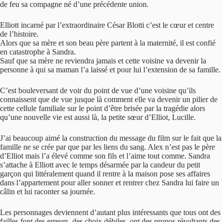
de feu sa compagne né d’une précédente union.
Elliott incarné par l’extraordinaire César Blotti c’est le cœur et centre
de l’histoire.
Alors que sa mère et son beau père partent à la maternité, il est confié
en catastrophe à Sandra.
Sauf que sa mère ne reviendra jamais et cette voisine va devenir la
personne à qui sa maman l’a laissé et pour lui l’extension de sa famille.
C’est bouleversant de voir du point de vue d’une voisine qu’ils
connaissent que de vue jusque là comment elle va devenir un pilier de
cette cellule familiale sur le point d’être brisée par la tragédie alors
qu’une nouvelle vie est aussi là, la petite sœur d’Elliot, Lucille.
J’ai beaucoup aimé la construction du message du film sur le fait que la
famille ne se crée par que par les liens du sang. Alex n’est pas le père
d’Elliot mais l’a élevé comme son fils et l’aime tout comme. Sandra
s’attache à Elliott avec le temps désarmée par la candeur du petit
garçon qui littéralement quand il rentre à la maison pose ses affaires
dans l’appartement pour aller sonner et rentrer chez Sandra lui faire un
câlin et lui raconter sa journée.
Les personnages deviennent d’autant plus intéressants que tous ont des
failles font des erreurs, des choix débiles, ont des propos révoltants des