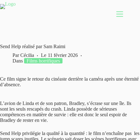
Passer
au
contenu
Send Help réalisé par Sam Raimi
Par
Cécilia
Le
11 février 2026
Dans
Films horrifiques
Ce film signe le retour du cinéaste derrière la caméra après une éternité
d’absence.
L’avion de Linda et de son patron, Bradley, s’écrase sur une île. Ils
sont les seuls rescapés du crash. Linda possède de sérieuses
compétences en matière de survie : elle est donc le seul espoir de
Bradley de rester en vie.
Send Help privilégie la qualité à la quantité : le film n’enchaîne pas les
jump scares inutiles. Le scénario sait doser les scènes horrifiques avec