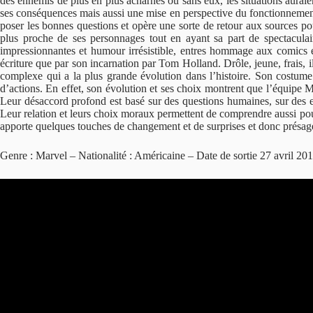
des ennemis de plus en plus acharnés ou sans eux, les situations aurai
ses conséquences mais aussi une mise en perspective du fonctionnement
poser les bonnes questions et opère une sorte de retour aux sources pou
plus proche de ses personnages tout en ayant sa part de spectacula
impressionnantes et humour irrésistible, entres hommage aux comics et
écriture que par son incarnation par Tom Holland. Drôle, jeune, frais, i
complexe qui a la plus grande évolution dans l’histoire. Son costume e
d’actions. En effet, son évolution et ses choix montrent que l’équipe M
Leur désaccord profond est basé sur des questions humaines, sur des en
Leur relation et leurs choix moraux permettent de comprendre aussi pou
apporte quelques touches de changement et de surprises et donc présage
Genre : Marvel – Nationalité : Américaine – Date de sortie 27 avril 