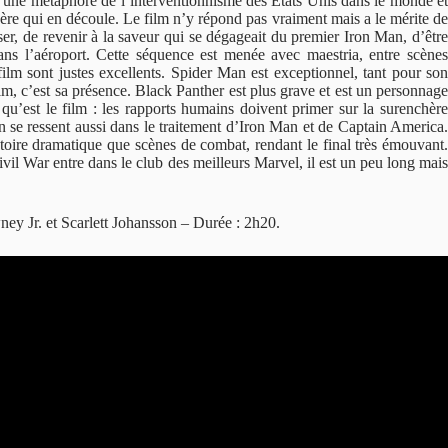
: une métaphore de l’interventionnisme des États Unis dans le monde et
re qui en découle. Le film n’y répond pas vraiment mais a le mérite de
er, de revenir à la saveur qui se dégageait du premier Iron Man, d’être
ns l’aéroport. Cette séquence est menée avec maestria, entre scènes
lm sont justes excellents. Spider Man est exceptionnel, tant pour son
ilm, c’est sa présence. Black Panther est plus grave et est un personnage
 qu’est le film : les rapports humains doivent primer sur la surenchère
on se ressent aussi dans le traitement d’Iron Man et de Captain America.
toire dramatique que scènes de combat, rendant le final très émouvant.
l War entre dans le club des meilleurs Marvel, il est un peu long mais
y Jr. et Scarlett Johansson – Durée : 2h20.