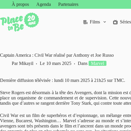
Passer
À propos
Agenda
Partenaires
au
contenu
Films
Séries
Captain America : Civil War réalisé par Anthony et Joe Russo
Par
Mikayil
Le
10 mars 2025
Dans
Marvel
Dernière diffusion télévisée : lundi 10 mars 2025 à 21h25 sur TMC.
Steve Rogers est désormais à la tête des Avengers, dont la mission est 
place un organisme de commandement et de supervision. Cette nouvell
tandis que d’autres se rangent derrière Tony Stark, qui contre toute a
Civil War est un film de superhéros et d’espionnage, un mélange entre
Vienne, Bucarest, Washington… Marvel s’adresse au monde et s’interna
avengers sont très présents dans le film et l’ancrent dans un monde proc