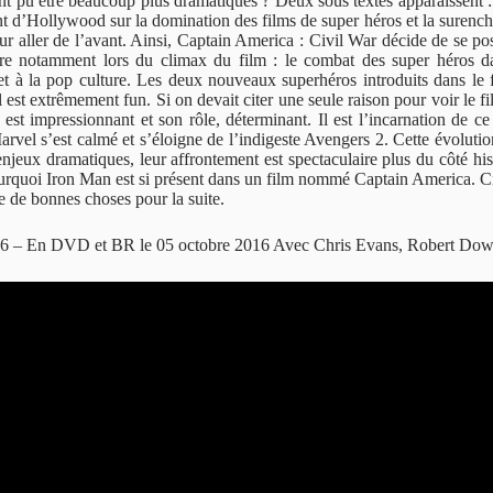
ent pu être beaucoup plus dramatiques ? Deux sous textes apparaissent 
 d’Hollywood sur la domination des films de super héros et la surenchè
r aller de l’avant. Ainsi, Captain America : Civil War décide de se pos
ire notamment lors du climax du film : le combat des super héros da
 à la pop culture. Les deux nouveaux superhéros introduits dans le fi
l est extrêmement fun. Si on devait citer une seule raison pour voir le f
st impressionnant et son rôle, déterminant. Il est l’incarnation de ce
arvel s’est calmé et s’éloigne de l’indigeste Avengers 2. Cette évoluti
jeux dramatiques, leur affrontement est spectaculaire plus du côté his
rquoi Iron Man est si présent dans un film nommé Captain America. Civi
 de bonnes choses pour la suite.
2016 – En DVD et BR le 05 octobre 2016 Avec Chris Evans, Robert Downe