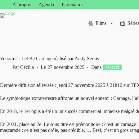
Passer
À propos
Agenda
Partenaires
au
contenu
Films
Série
Venom 2 : Let Be Carnage réalisé par Andy Serkis
Par
Cécilia
Le
27 novembre 2025
Dans
Marvel
Dernière diffusion télévisée : jeudi 27 novembre 2025 à 21h10 sur TF
Le symbiotique extraterrestre affronte un nouvel ennemi : Carnage, l’alt
En 2018, le 1er opus a été un un succès commercial immense malgré de
En 2021, place au 2e. Le sous-titre est prémonitoire : c’est un carnage 
mascarade : ce n’est pas drôle, pas crédible, … Bref, c’est un gros rata