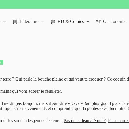
s
Littérature
BD & Comics
Gastronomie
s
par terre ? Qui parle la bouche pleine et qui veut te croquer ? Ce coquin
mains qui vont adorer le feuilleter.
il ne dit pas bonjour, mais il sait dire « caca » (au plus grand plaisir des 
e rattrapé par les évènements et comprendra que la politesse est bien utile !
der les soucis des jeunes lecteurs :
Pas de cadeau à Noël ?
,
Pas encore