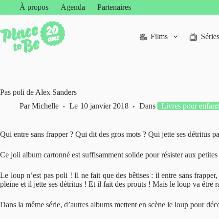
Passer
À propos
Agenda
Partenaires
au
contenu
Films
Série
Pas poli de Alex Sanders
Par
Michelle
Le
10 janvier 2018
Dans
Livres pour enfant
Qui entre sans frapper ? Qui dit des gros mots ? Qui jette ses détritus 
Ce joli album cartonné est suffisamment solide pour résister aux petites 
Le loup n’est pas poli ! Il ne fait que des bêtises : il entre sans frapper, 
pleine et il jette ses détritus ! Et il fait des prouts ! Mais le loup va êtr
Dans la même série, d’autres albums mettent en scène le loup pour déco