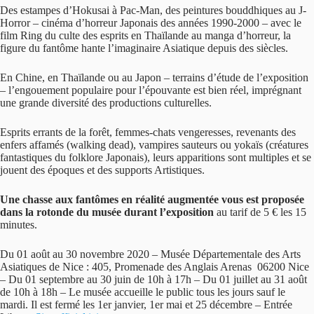
Des estampes d’Hokusai à Pac-Man, des peintures bouddhiques au J-
Horror – cinéma d’horreur Japonais des années 1990-2000 – avec le
film Ring du culte des esprits en Thaïlande au manga d’horreur, la
figure du fantôme hante l’imaginaire Asiatique depuis des siècles.
En Chine, en Thaïlande ou au Japon – terrains d’étude de l’exposition
– l’engouement populaire pour l’épouvante est bien réel, imprégnant
une grande diversité des productions culturelles.
Esprits errants de la forêt, femmes-chats vengeresses, revenants des
enfers affamés (walking dead), vampires sauteurs ou yokaïs (créatures
fantastiques du folklore Japonais), leurs apparitions sont multiples et se
jouent des époques et des supports Artistiques.
Une chasse aux fantômes en réalité augmentée vous est proposée
dans la rotonde du musée durant l’exposition
au tarif de 5 € les 15
minutes.
Du 01 août au 30 novembre 2020 – Musée Départementale des Arts
Asiatiques de Nice : 405, Promenade des Anglais Arenas 06200 Nice
– Du 01 septembre au 30 juin de 10h à 17h – Du 01 juillet au 31 août
de 10h à 18h – Le musée accueille le public tous les jours sauf le
mardi. Il est fermé les 1er janvier, 1er mai et 25 décembre – Entrée