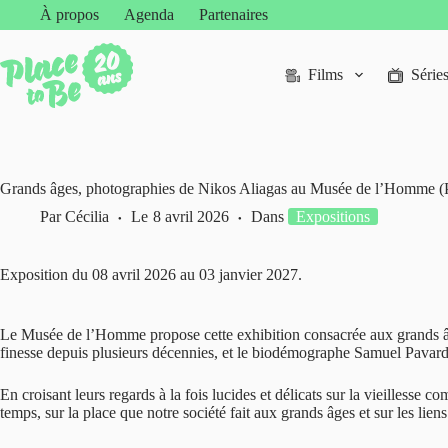
Passer
À propos
Agenda
Partenaires
au
contenu
Films
Série
Grands âges, photographies de Nikos Aliagas au Musée de l’Homme (P
Par
Cécilia
Le
8 avril 2026
Dans
Expositions
Exposition du 08 avril 2026 au 03 janvier 2027.
Le Musée de l’Homme propose cette exhibition consacrée aux grands âges 
finesse depuis plusieurs décennies, et le biodémographe Samuel Pavard,
En croisant leurs regards à la fois lucides et délicats sur la vieilless
temps, sur la place que notre société fait aux grands âges et sur les liens