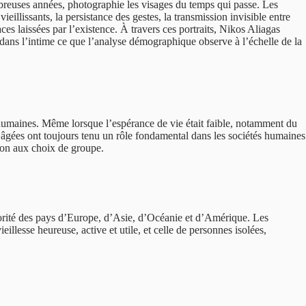
mbreuses années, photographie les visages du temps qui passe. Les
eillissants, la persistance des gestes, la transmission invisible entre
es laissées par l’existence. À travers ces portraits, Nikos Aliagas
e dans l’intime ce que l’analyse démographique observe à l’échelle de la
és humaines. Même lorsque l’espérance de vie était faible, notamment du
nes âgées ont toujours tenu un rôle fondamental dans les sociétés humaines
tion aux choix de groupe.
ajorité des pays d’Europe, d’Asie, d’Océanie et d’Amérique. Les
llesse heureuse, active et utile, et celle de personnes isolées,