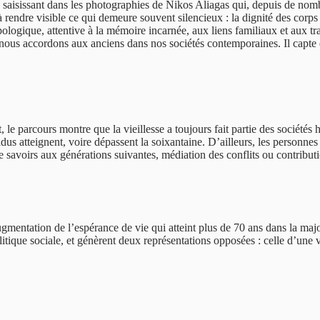
o saisissant dans les photographies de Nikos Aliagas qui, depuis de no
rendre visible ce qui demeure souvent silencieux : la dignité des corps vi
logique, attentive à la mémoire incarnée, aux liens familiaux et aux trac
que nous accordons aux anciens dans nos sociétés contemporaines. Il capt
t, le parcours montre que la vieillesse a toujours fait partie des sociét
dividus atteignent, voire dépassent la soixantaine. D’ailleurs, les person
 de savoirs aux générations suivantes, médiation des conflits ou contribu
augmentation de l’espérance de vie qui atteint plus de 70 ans dans la m
ique sociale, et génèrent deux représentations opposées : celle d’une viei