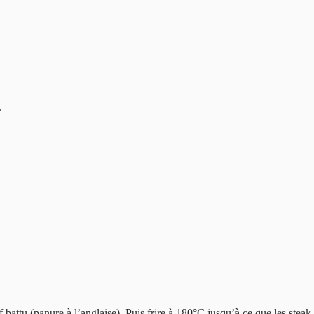
.
 battu (panure à l’anglaise). Puis frire à 180°C jusqu’à ce que les steak