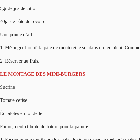
5gr de jus de citron
40gr de pâte de rocoto
Une pointe d’ail
1. Mélanger l’oeuf, la pâte de rocoto et le sel dans un récipient. Commenc
2. Réserver au frais.
LE MONTAGE DES MINI-BURGERS
Sucrine
Tomate cerise
Échalotes en rondelle
Farine, oeuf et huile de friture pour la panure
1. Façonner une vingtaine de steaks de quinoa avec le mélange réalisé la