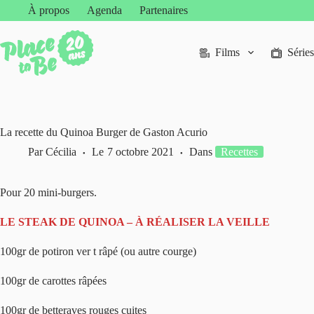
Passer
À propos
Agenda
Partenaires
au
contenu
Films
Séries
La recette du Quinoa Burger de Gaston Acurio
Par
Cécilia
Le
7 octobre 2021
Dans
Recettes
Pour 20 mini-burgers.
LE STEAK DE QUINOA – À RÉALISER LA VEILLE
100gr de potiron ver t râpé (ou autre courge)
100gr de carottes râpées
100gr de betteraves rouges cuites