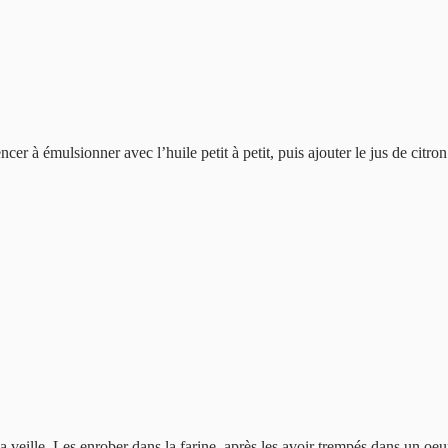
er à émulsionner avec l’huile petit à petit, puis ajouter le jus de citron
 veille. Les enrober dans la farine, après les avoir trempés dans un oeuf