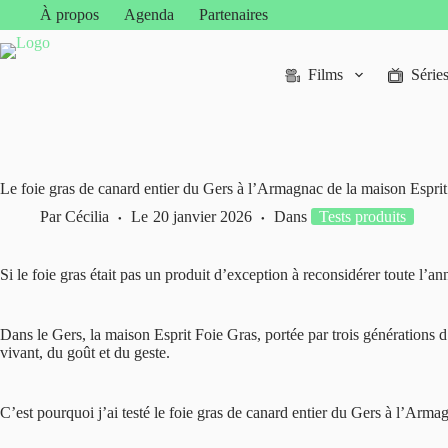
Passer
À propos
Agenda
Partenaires
au
contenu
Films
Série
Le foie gras de canard entier du Gers à l’Armagnac de la maison Espri
Par
Cécilia
Le
20 janvier 2026
Dans
Tests produits
Si le foie gras était pas un produit d’exception à reconsidérer toute l’an
Dans le Gers, la maison Esprit Foie Gras, portée par trois générations d’
vivant, du goût et du geste.
C’est pourquoi j’ai testé le foie gras de canard entier du Gers à l’Arma