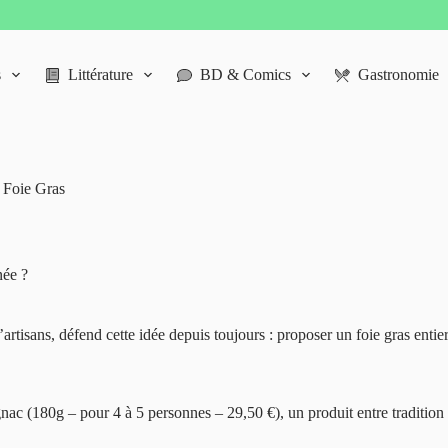
s
Littérature
BD & Comics
Gastronomie
t Foie Gras
née ?
artisans, défend cette idée depuis toujours : proposer un foie gras entier
gnac (180g – pour 4 à 5 personnes – 29,50 €), un produit entre tradition