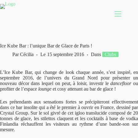
Passer
au
contenu
Ice Kube Bar : l’unique Bar de Glace de Paris !
Par
Cécilia
Le
15 septembre 2016
Dans
Clubs
L’Ice Kube Bar, qui change de look chaque année, s’est inspiré, en
septembre 2016, de l’univers du Grand Nord pour présenter un
nouveau décor dans lequel on peut, à loisir, investir le
dancefloor
o
profiter de l’espace
lounge
et cosy attenant au bar de glace !
Les prétendants aux sensations fortes se précipiteront effectivement
dans ce bar insolite qui a été le premier à ouvrir en France, dessiné par
Crystal Group. Sur le sol givré de cet igloo translucide composé de 20
tonnes de glace, les stilettos claquent et les cocktails à base de vodka
Finlandia réchauffent les visiteurs au rythme d’une bande-son sur
mesure.