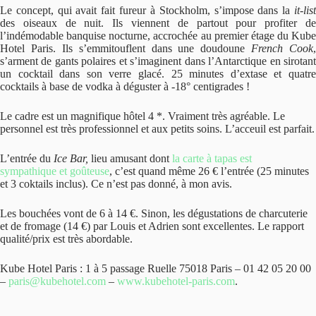
Le concept, qui avait fait fureur à Stockholm, s’impose dans la
it-list
des oiseaux de nuit. Ils viennent de partout pour profiter de
l’indémodable banquise nocturne, accrochée au premier étage du Kube
Hotel Paris. Ils s’emmitouflent dans une doudoune
French Cook
,
s’arment de gants polaires et s’imaginent dans l’Antarctique en sirotant
un cocktail dans son verre glacé. 25 minutes d’extase et quatre
cocktails à base de vodka à déguster à -18° centigrades !
Le cadre est un magnifique hôtel 4 *. Vraiment très agréable. Le
personnel est très professionnel et aux petits soins. L’acceuil est parfait.
L’entrée du
Ice Bar,
lieu amusant dont
la carte à tapas est
sympathique et goûteuse
, c’est quand même 26 € l’entrée (25 minutes
et 3 coktails inclus). Ce n’est pas donné, à mon avis.
Les bouchées vont de 6 à 14 €. Sinon, les dégustations de charcuterie
et de fromage (14 €) par Louis et Adrien sont excellentes. Le rapport
qualité/prix est très abordable.
Kube Hotel Paris : 1 à 5 passage Ruelle 75018 Paris – 01 42 05 20 00
–
paris@kubehotel.com
–
www.kubehotel-paris.com
.