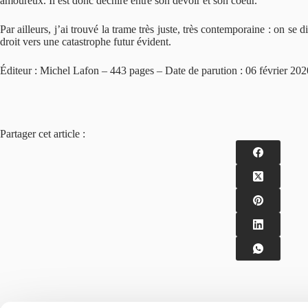
amoureux. Il est donc déchiré entre son devoir et son coeur.
Par ailleurs, j’ai trouvé la trame très juste, très contemporaine : on s
droit vers une catastrophe futur évident.
Éditeur : Michel Lafon – 443 pages – Date de parution : 06 février 202
Partager cet article :