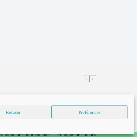
Comédies
,
Films d'aventures
,
Films
pour enfants
Refuser
Préférences
Tad l’Explorateur et la lampe magique
olitique de confidentialité
Politique de cookies