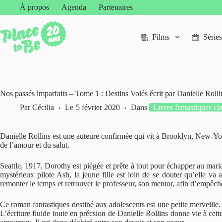
Passer
À propos
Agenda
Partenaires
au
contenu
Films
Séries
Nos passés imparfaits – Tome 1 : Destins Volés écrit par Danielle Rolli
Par
Cécilia
Le
5 février 2020
Dans
Livres fantastiques cl
Danielle Rollins est une auteure confirmée qui vit à Brooklyn, New-Yor
de l’amour et du salut.
Seattle, 1917, Dorothy est piégée et prête à tout pour échapper au mari
mystérieux pilote Ash, la jeune fille est loin de se douter qu’elle va 
remonter le temps et retrouver le professeur, son mentor, afin d’empêc
Ce roman fantastiques destiné aux adolescents est une petite merveille. 
L’écriture fluide toute en précsion de Danielle Rollins donne vie à cet