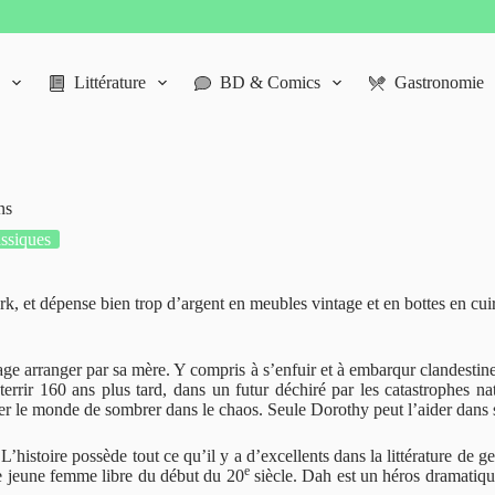
Littérature
BD & Comics
Gastronomie
ns
assiques
k, et dépense bien trop d’argent en meubles vintage et en bottes en cui
age arranger par sa mère. Y compris à s’enfuir et à embarqur clandestin
aterrir 160 ans plus tard, dans un futur déchiré par les catastrophes na
her le monde de sombrer dans le chaos. Seule Dorothy peut l’aider dans 
L’histoire possède tout ce qu’il y a d’excellents dans la littérature de
e
te jeune femme libre du début du 20
siècle. Dah est un héros dramatiqu