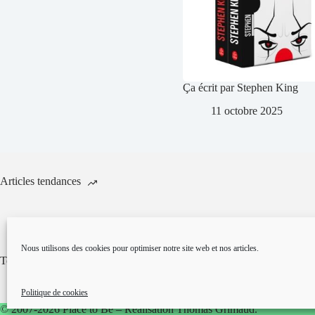
Ça écrit par Stephen King
11 octobre 2025
Articles tendances
Films fantastiq
Films horrifiques
thrillers
Nous utilisons des cookies pour optimiser notre site web et nos articles.
Together réalisé par Michael Shanks
The Running Man réa
Politique de cookies
© 2007-2026 Place to Be – Réalisation
Thomas Grimaud
.