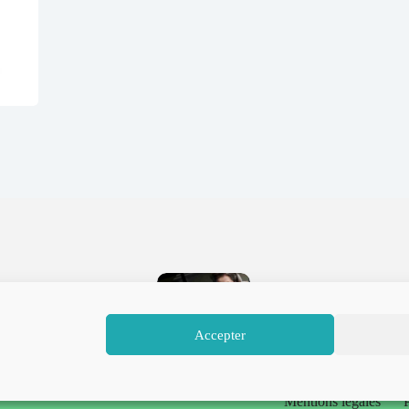
ues
,
Films SF
,
Films
Films thrillers
Pentagon Papers réalisé
Accepter
lisé par Edgar Wrigh
par Steven Spielberg
Mentions légales
P