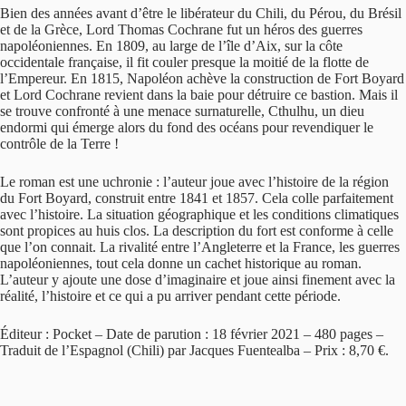
Bien des années avant d’être le libérateur du Chili, du Pérou, du Brésil
et de la Grèce, Lord Thomas Cochrane fut un héros des guerres
napoléoniennes. En 1809, au large de l’île d’Aix, sur la côte
occidentale française, il fit couler presque la moitié de la flotte de
l’Empereur. En 1815, Napoléon achève la construction de Fort Boyard
et Lord Cochrane revient dans la baie pour détruire ce bastion. Mais il
se trouve confronté à une menace surnaturelle, Cthulhu, un dieu
endormi qui émerge alors du fond des océans pour revendiquer le
contrôle de la Terre !
Le roman est une uchronie : l’auteur joue avec l’histoire de la région
du Fort Boyard, construit entre 1841 et 1857. Cela colle parfaitement
avec l’histoire. La situation géographique et les conditions climatiques
sont propices au huis clos. La description du fort est conforme à celle
que l’on connait. La rivalité entre l’Angleterre et la France, les guerres
napoléoniennes, tout cela donne un cachet historique au roman.
L’auteur y ajoute une dose d’imaginaire et joue ainsi finement avec la
réalité, l’histoire et ce qui a pu arriver pendant cette période.
Éditeur : Pocket – Date de parution : 18 février 2021 – 480 pages –
Traduit de l’Espagnol (Chili) par Jacques Fuentealba – Prix : 8,70 €.