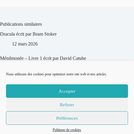
Publications similaires
Dracula écrit par Bram Stoker
12 mars 2026
Ménilmonée – Livre 1 écrit par David Catuhe
11 mars 2026
Nous utilisons des cookies pour optimiser notre site web et nos articles.
La Chute d’Arthur écrit par J.R.R. Tolkien
Accepter
13 décembre 2025
Refuser
© 2007-2026
Place to Be –
Mentions légales
Préférences
Réalisation
Politique de confidentialité
Thomas
Politique de cookies
Politique de cookies
Grimaud
.